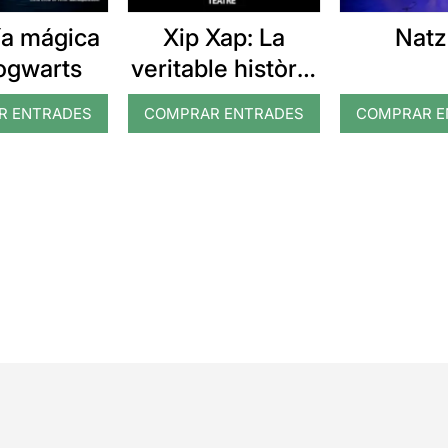
ía mágica
Xip Xap: La
Natz
ogwarts
veritable història
dels tres
R ENTRADES
COMPRAR ENTRADES
COMPRAR E
porquets