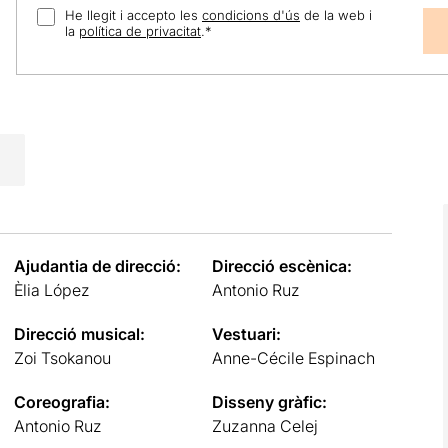
He llegit i accepto les
condicions d'ús
de la web i
la
política de privacitat
.
*
Ajudantia de direcció:
Direcció escènica:
Èlia López
Antonio Ruz
Direcció musical:
Vestuari:
Zoi Tsokanou
Anne-Cécile Espinach
Coreografia:
Disseny gràfic:
Antonio Ruz
Zuzanna Celej