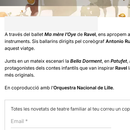
A través del ballet
Ma mère l’Oye
de
Ravel
, ens apropem a
instruments. Sis ballarins dirigits pel coreògraf
Antonio R
aquest viatge.
Junts en un mateix escenari la
Bella Dorment
, en
Patufet
,
protagonistes dels contes infantils que van inspirar
Ravel
l
més originals.
En coproducció amb l’
Orquestra Nacional de Lille
.
Totes les novetats de teatre familiar al teu correu un co