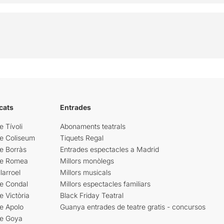
cats
Entrades
e Tívoli
Abonaments teatrals
re Coliseum
Tiquets Regal
e Borràs
Entrades espectacles a Madrid
re Romea
Millors monòlegs
larroel
Millors musicals
re Condal
Millors espectacles familiars
e Victòria
Black Friday Teatral
e Apolo
Guanya entrades de teatre gratis - concursos
re Goya