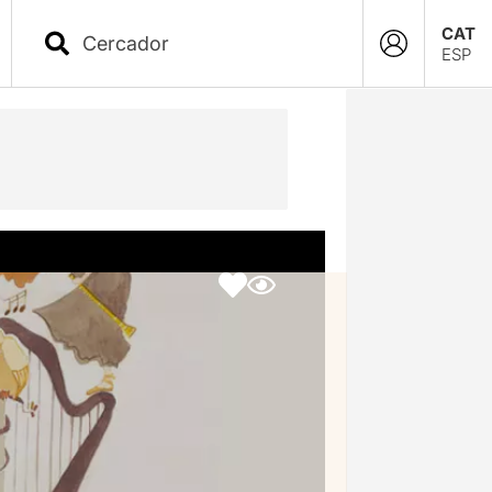
CAT
ESP