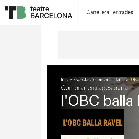
Cartellera i entrades
Descripció
Fitxa artística
Inici
»
Espectacle concert
,
Infantil
»
l’OBC
Comprar entrades per a
l'OBC balla