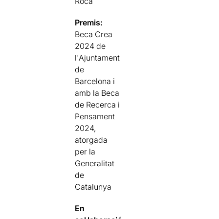
Roca
Premis:
Beca Crea
2024 de
l'Ajuntament
de
Barcelona i
amb la Beca
de Recerca i
Pensament
2024,
atorgada
per la
Generalitat
de
Catalunya
En