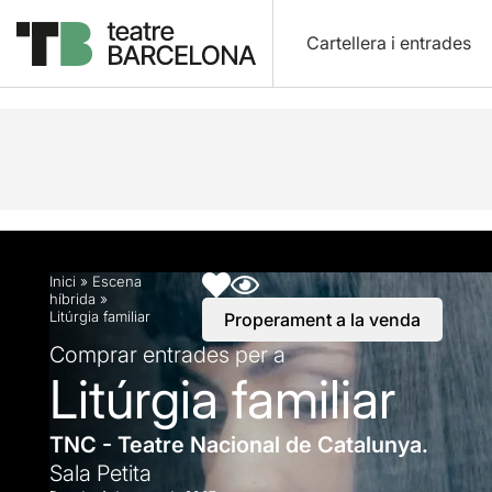
Cartellera i entrades
Descripció
Horaris
Fitxa artística
Info pràctic
Inici
»
Escena
híbrida
»
Litúrgia familiar
Properament a la venda
Comprar entrades per a
Litúrgia familiar
TNC - Teatre Nacional de Catalunya.
Sala Petita