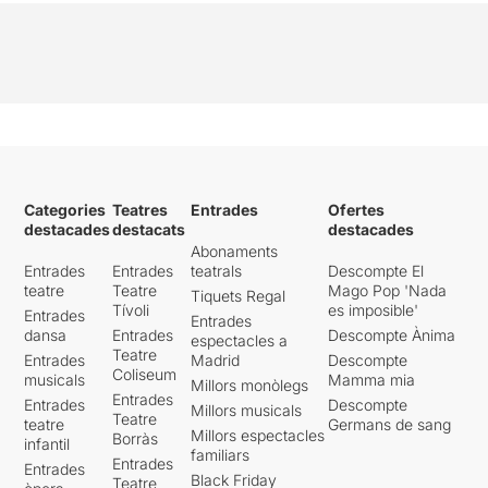
Categories
Teatres
Entrades
Ofertes
destacades
destacats
destacades
Abonaments
Entrades
Entrades
teatrals
Descompte El
teatre
Teatre
Mago Pop 'Nada
Tiquets Regal
Tívoli
es imposible'
Entrades
Entrades
dansa
Entrades
Descompte Ànima
espectacles a
Teatre
Entrades
Madrid
Descompte
Coliseum
musicals
Mamma mia
Millors monòlegs
Entrades
Entrades
Descompte
Millors musicals
Teatre
teatre
Germans de sang
Millors espectacles
Borràs
infantil
familiars
Entrades
Entrades
Black Friday
Teatre