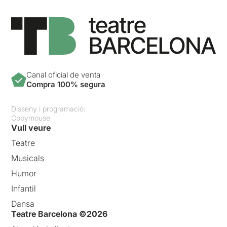
Canal oficial de venta
Compra 100% segura
Disseny i programació:
Copymouse
Vull veure
Teatre
Musicals
Humor
Infantil
Dansa
Teatre Barcelona ©2026