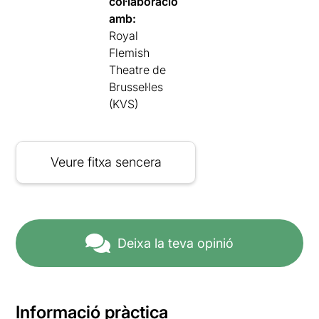
col·laboració
amb:
Royal
Flemish
Theatre de
Brussel·les
(KVS)
Veure fitxa sencera
Deixa la teva opinió
Informació pràctica