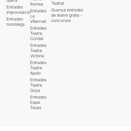
òpera
Teatral
Romea
Entrades
Guanya entrades
Entrades
improvisació
de teatre gratis -
La
Entrades
concursos
Villarroel
monòlegs
Entrades
Teatre
Condal
Entrades
Teatre
Victòria
Entrades
Teatre
Apolo
Entrades
Teatre
Goya
Entrades
Espai
Texas