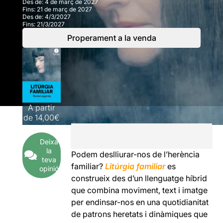
Des de:
4 de març de 2027
Fins:
21 de març de 2027
Des de:
4/3/2027
Fins:
21/3/2027
Properament a la venda
A partir
de
14,00€
Deixa
la
Podem deslliurar-nos de l’herència
teva
familiar?
Litúrgia familiar
es
opinió
construeix des d’un llenguatge híbrid
que combina moviment, text i imatge
per endinsar-nos en una quotidianitat
de patrons heretats i dinàmiques que