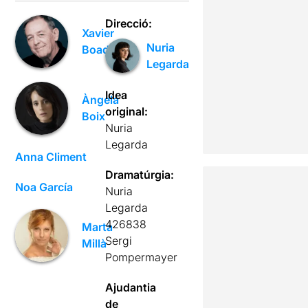
Direcció:
Xavier
Nuria
Boada
Legarda
Idea
Àngela
original:
Boix
Nuria
Legarda
Anna Climent
Dramatúrgia:
Noa García
Nuria
Legarda
426838
Marta
Sergi
Millà
Pompermayer
Ajudantia
de