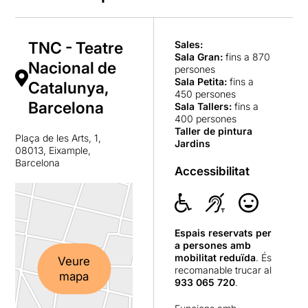
TNC - Teatre
Sales:
Sala Gran
:
fins a 870
Nacional de
persones
Sala Petita
:
fins a
Catalunya,
450 persones
Barcelona
Sala Tallers
:
fins a
400 persones
Taller de pintura
Plaça de les Arts, 1,
Jardins
08013, Eixample,
Barcelona
Accessibilitat
Espais reservats per
a persones amb
mobilitat reduïda
. És
Veure
recomanable trucar al
mapa
933 065 720
.