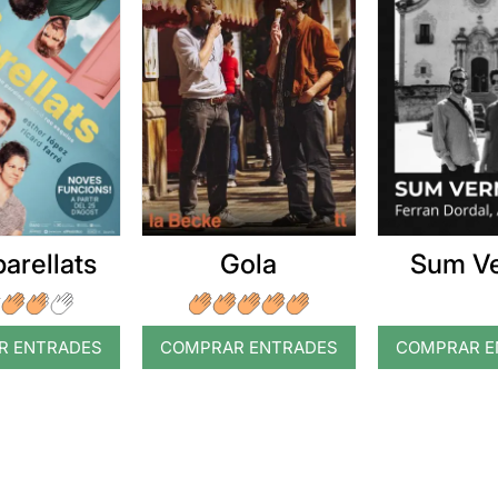
arellats
Gola
Sum V
R ENTRADES
COMPRAR ENTRADES
COMPRAR E