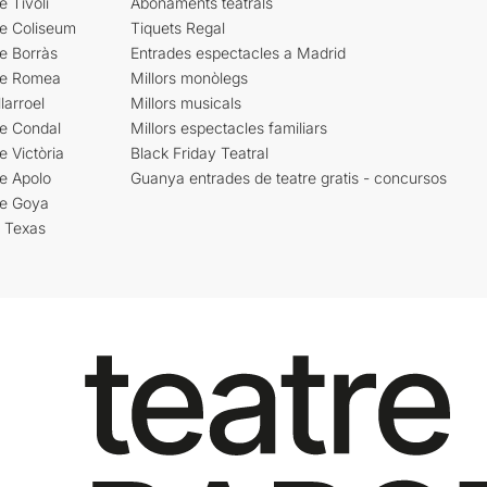
e Tívoli
Abonaments teatrals
re Coliseum
Tiquets Regal
e Borràs
Entrades espectacles a Madrid
re Romea
Millors monòlegs
larroel
Millors musicals
re Condal
Millors espectacles familiars
e Victòria
Black Friday Teatral
e Apolo
Guanya entrades de teatre gratis - concursos
re Goya
i Texas