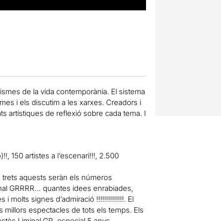
tismes de la vida contemporània. El sistema
es i els discutim a les xarxes. Creadors i
s artístiques de reflexió sobre cada tema. I
!, 150 artistes a l’escenari!!!, 2.500
ans trets aquests seràn els números
iminal GRRRR… quantes idees enrabiades,
molts signes d’admiració !!!!!!!!!!!!!!. El
s millors espectacles de tots els temps. Els
ostès Liminal GR, especial 5 anys.