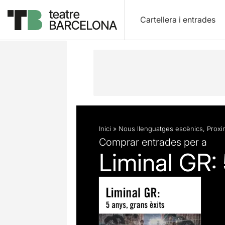
Cartellera i entrades
Descripció
Fitxa artística
Fotos i 
Inici
»
Nous llenguatges escènics
,
Proxim
Comprar entrades per a
Liminal GR: 