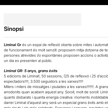
Sinopsi
Liminal Gr
és un espai de reflexió oberta sobre mites i automa
de funcionament és molt senzill: proposem mitja dotzena de tem
persones atrevides i/o espontànies proposen accions o activitat
un dia es presenten al públic.
Liminal GR: 5 anys, grans èxits
5 edicions de Liminal!, 50 sessions, (25 de reflexxó i 25 d’acció)!
espectadors!!!!, 3.500 seguidors a les xarxes!!!!!
Milers i milers de missatges i piulades a les xarxes!!!!!!!. A gr
arrodonits quan acabem aquest any. Soroll, molt de soroll: L
quants disbarats i quanta energia creativa: moments inoblidables i 
darrer Liminal d’aquest any serà un especial grans èxits amb el
més riguts i els més celebrats. Senyores i senyors, per totes v