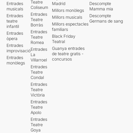
Teatre
Entrades
Madrid
Descompte
Coliseum
musicals
Mamma mia
Millors monòlegs
Entrades
Entrades
Descompte
Millors musicals
Teatre
teatre
Germans de sang
Millors espectacles
Borràs
infantil
familiars
Entrades
Entrades
Black Friday
Teatre
òpera
Teatral
Romea
Entrades
Guanya entrades
Entrades
improvisació
de teatre gratis -
La
Entrades
concursos
Villarroel
monòlegs
Entrades
Teatre
Condal
Entrades
Teatre
Victòria
Entrades
Teatre
Apolo
Entrades
Teatre
Goya