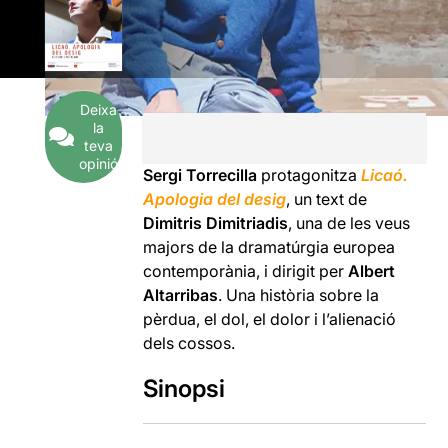
Deixa
la
teva
opinió
Sergi Torrecilla
protagonitza
Licaó.
Apologia del desig
, un text de
Dimitris Dimitriadis
, una de les veus
majors de la dramatúrgia europea
contemporània, i dirigit per
Albert
Altarribas
. Una història sobre la
pèrdua, el dol, el dolor i l’alienació
dels cossos.
Sinopsi