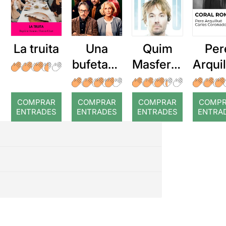
La truita
Una
Quim
Per
bufetada
Masferre
Arqui
a temps
r: Temps
: Cor
romp
COMPRAR
COMPRAR
COMPRAR
COMP
ENTRADES
ENTRADES
ENTRADES
ENTRA