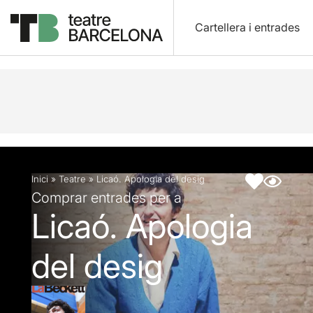
Cartellera i entrades
Descripció
Fitxa artística
Fotos i vídeos
Inici
»
Teatre
»
Licaó. Apologia del desig
Comprar entrades per a
Licaó. Apologia
del desig