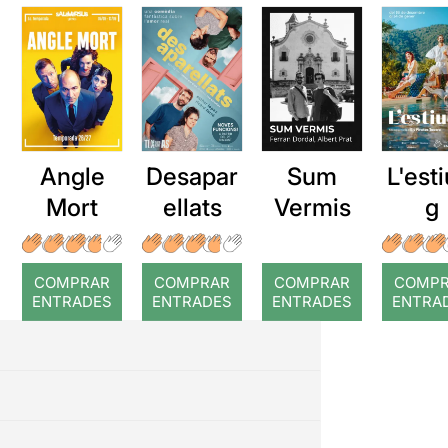
Angle
Desapar
Sum
L'esti
Mort
ellats
Vermis
g
COMPRAR
COMPRAR
COMPRAR
COMP
ENTRADES
ENTRADES
ENTRADES
ENTRA