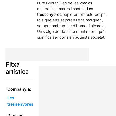
riure i vibrar. Des de les «
malas
mujeres
», a mares i santes,
Les
tressenyores
exploren els estereotips i
rols que ens separen i ens marquen,
sempre amb un toc d’humor i picardia.
Un viatge de descobriment sobre què
significa ser dona en aquesta societat.
Fitxa
artística
Companyia:
Les
tressenyores
Direcció: