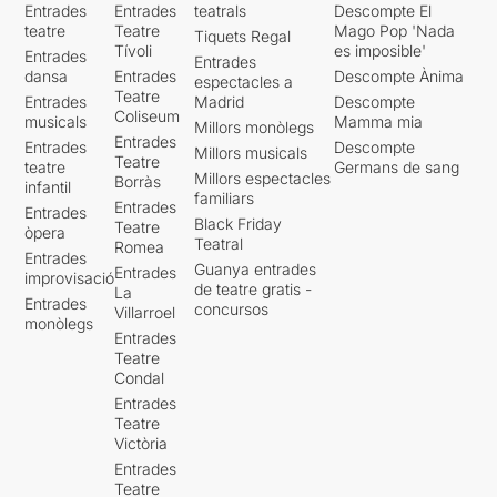
Entrades
Entrades
teatrals
Descompte El
teatre
Teatre
Mago Pop 'Nada
Tiquets Regal
Tívoli
es imposible'
Entrades
Entrades
dansa
Entrades
Descompte Ànima
espectacles a
Teatre
Entrades
Madrid
Descompte
Coliseum
musicals
Mamma mia
Millors monòlegs
Entrades
Entrades
Descompte
Millors musicals
Teatre
teatre
Germans de sang
Millors espectacles
Borràs
infantil
familiars
Entrades
Entrades
Black Friday
Teatre
òpera
Teatral
Romea
Entrades
Guanya entrades
Entrades
improvisació
de teatre gratis -
La
Entrades
concursos
Villarroel
monòlegs
Entrades
Teatre
Condal
Entrades
Teatre
Victòria
Entrades
Teatre