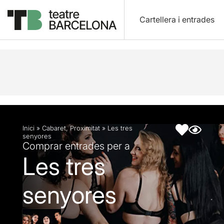
Cartellera i entrades
Descripció
Fitxa artística
Fotos i vídeos
Inici
»
Cabaret
,
Proximitat
»
Les tres
senyores
Comprar entrades per a
Les tres
senyores