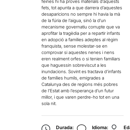
feines hi ha proves materials d’aquests
fets, tot apunta a que darrera d’aquestes
desaparicions no sempre hi havia la mà
de la fúria de l’aigua, sinó la d’un
mecanisme governatiu corrupte que va
aprofitar la tragèdia per a repartir infants
en adopció a famílies adeptes al règim
franquista, sense molestar-se en
comprovar si aquestes nenes i nens
eren realment orfes o si tenien familiars
que haguessin sobreviscut a les
inundacions. Sovint es tractava d’infants
de famílies humils, emigrades a
Catalunya des de regions més pobres
de l’Estat amb l’esperança d’un futur
millor, i que varen perdre-ho tot en una
sola nit.
Durada:
Idioma:
Ed