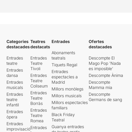
més per anar a veure-la, per
no oblidar el nostre passat.
He gaudit molt d’aquesta
obra per la forma en que ens
presenta els fets històrics.
Podeu gaudir-ne els propers
Categories
Teatres
Entrades
Ofertes
dies al Teatre Eolia,
destacades
destacats
destacades
segurament una de les sales
Abonaments
més desconegudes. Podeu
Entrades
Entrades
teatrals
Descompte El
llegir la resta de la
meva
teatre
Teatre
Mago Pop 'Nada
Tiquets Regal
opinió al següent enllaç
Tívoli
es imposible'
Entrades
Entrades
dansa
Entrades
Descompte Ànima
espectacles a
Teatre
Entrades
Madrid
Descompte
Coliseum
musicals
Mamma mia
Millors monòlegs
Entrades
Entrades
Descompte
Millors musicals
Teatre
teatre
Germans de sang
Millors espectacles
Borràs
infantil
familiars
Entrades
Entrades
Black Friday
Teatre
òpera
Teatral
Romea
Entrades
Guanya entrades
Entrades
improvisació
de teatre gratis -