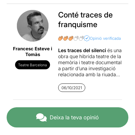
Conté traces de
franquisme
Opinió verificada
Francesc Esteve i
Les traces del silenci
és una
Tomàs
obra que hibrida teatre de la
memòria i teatre documental
Teatre Barcelona
a partir d’una investigació
relacionada amb la riuada
de 1962 i una de les seves
conseqüències més
06/10/2021
silenciades: el tràfic
d’infants.
Ens trobem en un projecte
que rescata de la memòria
Deixa la teva opinió
un fet dels anys 60. Sempre
amb la intenció de destapar
i reparar els crims del