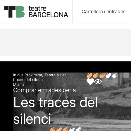
Cartellera i entrades
Descripció
Fitxa artística
Fotos i vídeos
Opin
Inici
»
Proximitat
,
Teatre
»
Les
traces del silenci
Drama
Comprar entrades per a
Les traces del
silenci