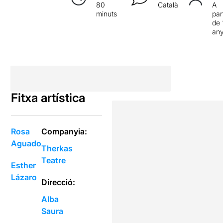
80
Català
A
minuts
par
de 
an
Fitxa artística
Rosa
Companyia:
Aguado
Therkas
Teatre
Esther
Lázaro
Direcció:
Alba
Saura