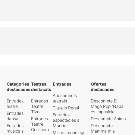
Categories
Teatres
Entrades
Ofertes
destacades
destacats
destacades
Abonaments
Entrades
Entrades
teatrals
Descompte El
teatre
Teatre
Mago Pop 'Nada
Tiquets Regal
Tívoli
es imposible'
Entrades
Entrades
dansa
Entrades
Descompte Ànima
espectacles a
Teatre
Entrades
Madrid
Descompte
Coliseum
musicals
Mamma mia
Millors monòlegs