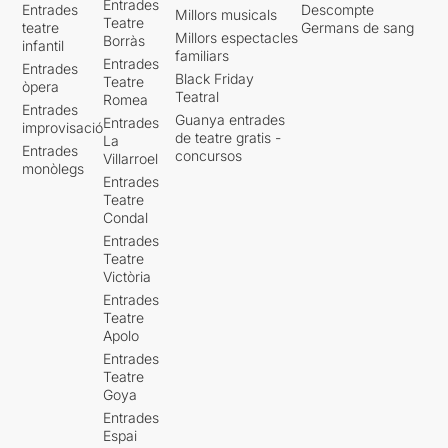
Entrades
Entrades
Descompte
Millors musicals
Teatre
teatre
Germans de sang
Millors espectacles
Borràs
infantil
familiars
Entrades
Entrades
Black Friday
Teatre
òpera
Teatral
Romea
Entrades
Guanya entrades
Entrades
improvisació
de teatre gratis -
La
Entrades
concursos
Villarroel
monòlegs
Entrades
Teatre
Condal
Entrades
Teatre
Victòria
Entrades
Teatre
Apolo
Entrades
Teatre
Goya
Entrades
Espai