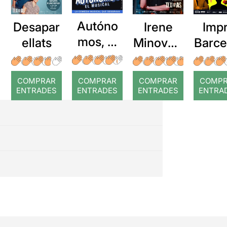
Autóno
Desapar
Irene
Imp
mos, el
ellats
Minovas:
Barce
musical
Minovas
a: Bi
COMPRAR
COMPRAR
COMPRAR
COMP
ENTRADES
ENTRADES
ENTRADES
ENTRA