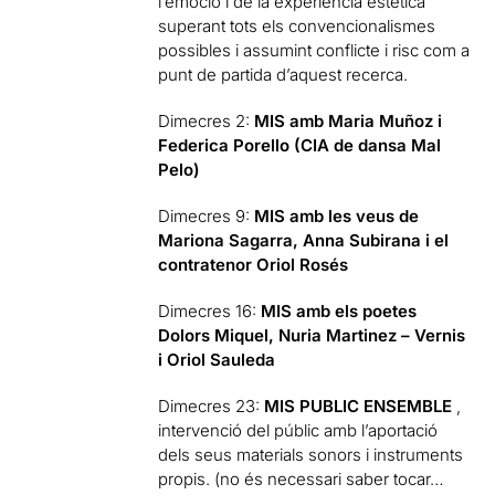
l’emoció i de la experiència estètica
superant tots els convencionalismes
possibles i assumint conflicte i risc com a
punt de partida d’aquest recerca.
Dimecres 2:
MIS amb Maria Muñoz i
Federica Porello (CIA de dansa Mal
Pelo)
Dimecres 9:
MIS amb les veus de
Mariona Sagarra, Anna Subirana i el
contratenor Oriol Rosés
Dimecres 16:
MIS amb els poetes
Dolors Miquel, Nuria Martinez – Vernis
i Oriol Sauleda
Dimecres 23:
MIS PUBLIC ENSEMBLE
,
intervenció del públic amb l’aportació
dels seus materials sonors i instruments
propis. (no és necessari saber tocar…