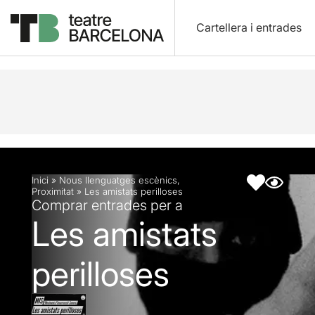
Cartellera i entrades
Descripció
Fitxa artística
Inici
»
Nous llenguatges escènics
,
Proximitat
»
Les amistats perilloses
Comprar entrades per a
Les amistats
perilloses