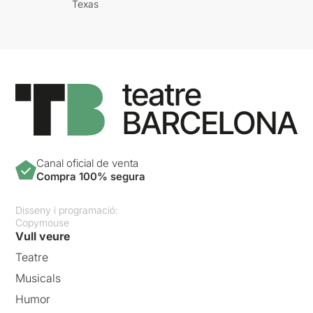
Texas
Canal oficial de venta
Compra 100% segura
Disseny i programació:
Copymouse
Vull veure
Teatre
Musicals
Humor