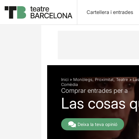
Cartellera i entrades
Descripció
Fitxa artística
Inici
»
Monòlegs
,
Proximitat
,
Teatre
»
La
Comèdia
Comprar entrades per a
Las cosas 
Deixa la teva opinió