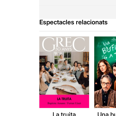
Espectacles relacionats
La truita
Una b