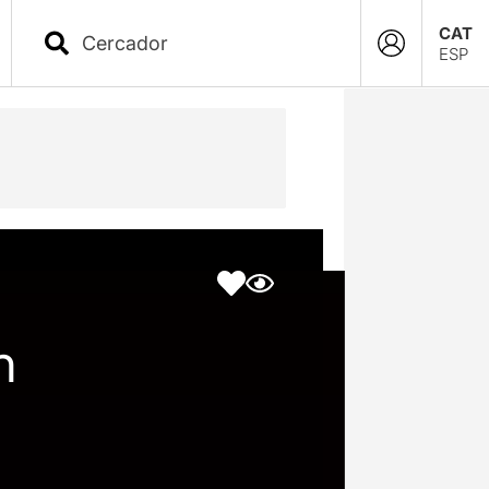
CAT
ESP
n