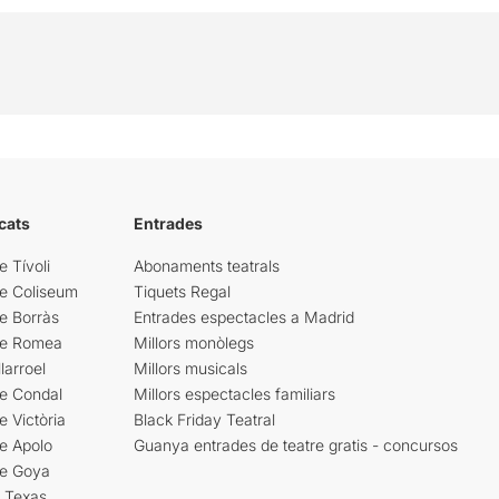
cats
Entrades
e Tívoli
Abonaments teatrals
re Coliseum
Tiquets Regal
e Borràs
Entrades espectacles a Madrid
re Romea
Millors monòlegs
larroel
Millors musicals
re Condal
Millors espectacles familiars
e Victòria
Black Friday Teatral
e Apolo
Guanya entrades de teatre gratis - concursos
re Goya
i Texas