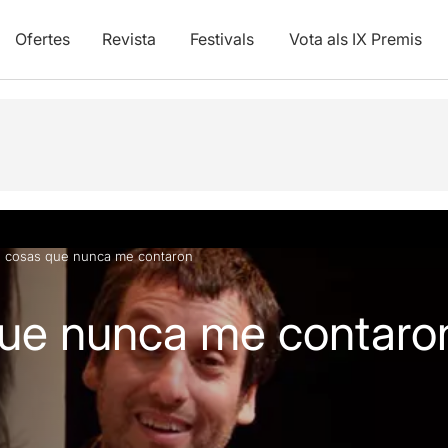
Ofertes
Revista
Festivals
Vota als IX Premis
s cosas que nunca me contaron
que nunca me contaro