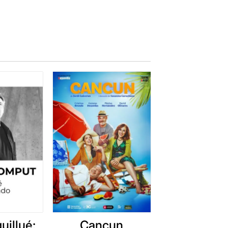
uillué:
Cancun