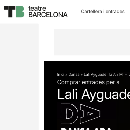
Cartellera i entrades
Descripció
Fitxa artística
Fotos i 
Inici
»
Dansa
»
Lali Ayguadé: Iu An Mi +
Comprar entrades per a
Lali Ayguad