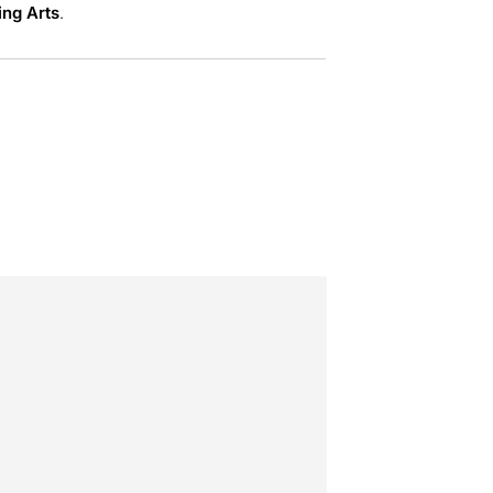
ing Arts
.