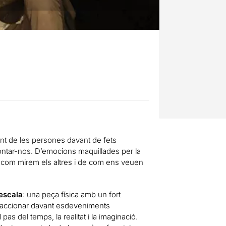
ent de les persones davant de fets
rontar-nos. D’emocions maquillades per la
 De com mirem els altres i de com ens veuen
.
 escala
: una peça física amb un fort
eaccionar davant esdeveniments
pas del temps, la realitat i la imaginació.