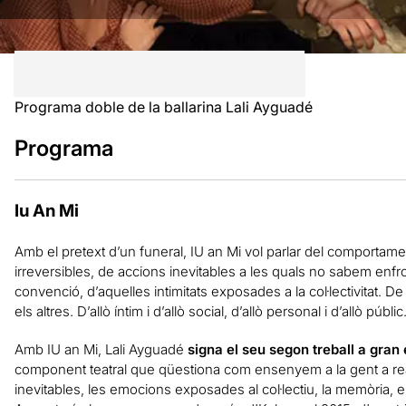
Programa doble de la ballarina Lali Ayguadé
Programa
Iu An Mi
Amb el pretext d’un funeral, IU an Mi vol parlar del comportam
irreversibles, de accions inevitables a les quals no sabem enf
convenció, d’aquelles intimitats exposades a la col·lectivitat.
els altres. D’allò íntim i d’allò social, d’allò personal i d’allò públic
Amb IU an Mi, Lali Ayguadé
signa el seu segon treball a gran
component teatral que qüestiona com ensenyem a la gent a r
inevitables, les emocions exposades al col·lectiu, la memòria, el 