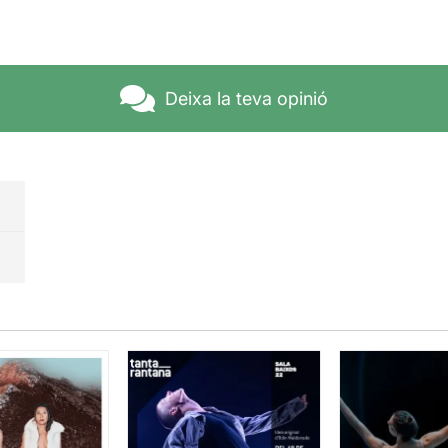
Deixa la teva opinió