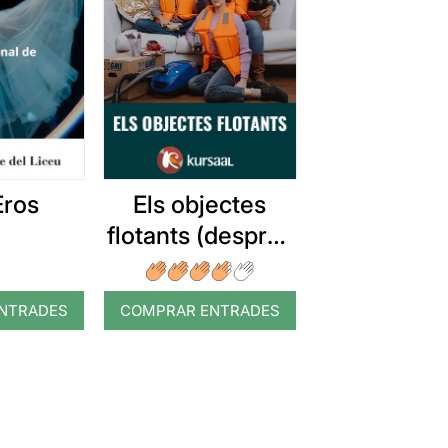
ros
Els objectes
flotants (després
de la tempesta)
NTRADES
COMPRAR ENTRADES