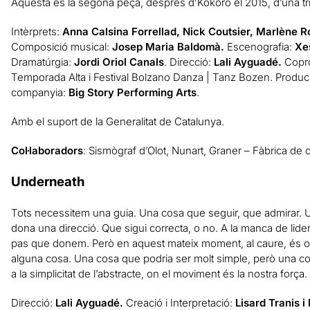
Aquesta és la segona peça, després d’Kokoro el 2015, d’una tri
Intèrprets:
Anna Calsina Forrellad, Nick Coutsier, Marlène R
Composició musical:
Josep Maria Baldomà.
Escenografia:
Xe
Dramatúrgia:
Jordi Oriol Canals
. Direcció:
Lali Ayguadé.
Copro
Temporada Alta i Festival Bolzano Danza | Tanz Bozen. Produc
companyia:
Big Story Performing Arts
.
Amb el suport de la Generalitat de Catalunya.
Col·laboradors
: Sismògraf d’Olot, Nunart, Graner – Fàbrica de
Underneath
Tots necessitem una guia. Una cosa que seguir, que admirar. U
dona una direcció. Que sigui correcta, o no. A la manca de lide
pas que donem. Però en aquest mateix moment, al caure, és o
alguna cosa. Una cosa que podria ser molt simple, però un
a la simplicitat de l’abstracte, on el moviment és la nostra força.
Direcció:
Lali Ayguadé.
Creació i Interpretació:
Lisard Tranis i