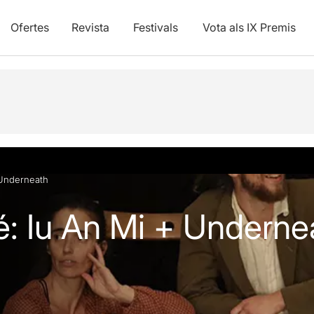
Ofertes
Revista
Festivals
Vota als IX Premis
vídeos
 Underneath
é: Iu An Mi + Underne