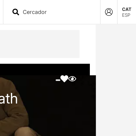
CAT
ESP
ath