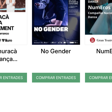
huracà
No Gender
NumE
ança
rement
R ENTRADES
COMPRAR ENTRADES
COMPRAR E