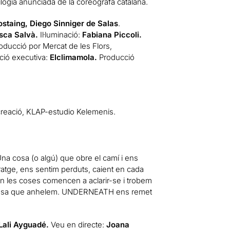
logia anunciada de la coreògrafa catalana.
ostaing, Diego Sinniger de Salas
.
sca Salvà.
Il·luminació:
Fabiana Piccoli.
ducció por Mercat de les Flors,
ció executiva:
Elclimamola.
Producció
 creació, KLAP-estudio Kelemenis.
na cosa (o algú) que obre el camí i ens
ratge, ens sentim perduts, caient en cada
n les coses comencen a aclarir-se i trobem
a cosa que anhelem. UNDERNEATH ens remet
 Lali Ayguadé.
Veu en directe:
Joana