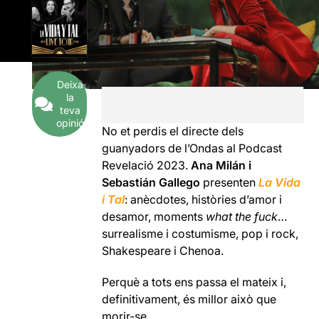
Deixa
la
teva
opinió
No et perdis el directe dels
guanyadors de l’Ondas al Podcast
Revelació 2023.
Ana Milán i
Sebastián Gallego
presenten
La Vida
i Tal
: anècdotes, històries d’amor i
desamor, moments
what the fuck
…
surrealisme i costumisme, pop i rock,
Shakespeare i Chenoa.
Perquè a tots ens passa el mateix i,
definitivament, és millor això que
morir-se.