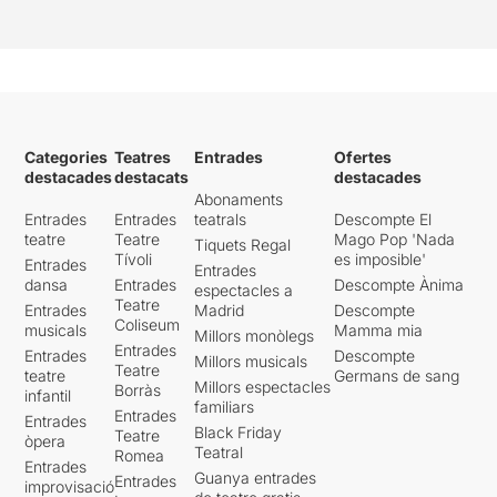
Categories
Teatres
Entrades
Ofertes
destacades
destacats
destacades
Abonaments
Entrades
Entrades
teatrals
Descompte El
teatre
Teatre
Mago Pop 'Nada
Tiquets Regal
Tívoli
es imposible'
Entrades
Entrades
dansa
Entrades
Descompte Ànima
espectacles a
Teatre
Entrades
Madrid
Descompte
Coliseum
musicals
Mamma mia
Millors monòlegs
Entrades
Entrades
Descompte
Millors musicals
Teatre
teatre
Germans de sang
Millors espectacles
Borràs
infantil
familiars
Entrades
Entrades
Black Friday
Teatre
òpera
Teatral
Romea
Entrades
Guanya entrades
Entrades
improvisació