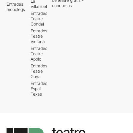
de teatre gratis -
La
Entrades
concursos
Villarroel
monòlegs
Entrades
Teatre
Condal
Entrades
Teatre
Victòria
Entrades
Teatre
Apolo
Entrades
Teatre
Goya
Entrades
Espai
Texas