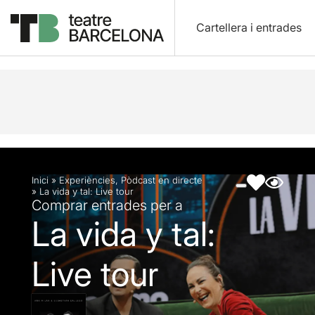
Cartellera i entrades
Descripció
Fitxa artística
Fotos i vídeos
Inici
»
Experiències
,
Pòdcast en directe
»
La vida y tal: Live tour
Comprar entrades per a
La vida y tal:
Live tour