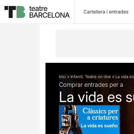
Cartellera i entrades
Descripció
Fitxa artística
Fotos i 
Inici
»
Infantil
,
Teatre on-line
»
La vida e
Comprar entrades per a
La vida es 