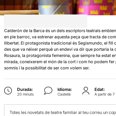
Calderón de la Barca és un dels escriptors teatrals emblem
en ple barroc, va estrenar aquesta peça que tracta de com 
llibertat. El protagonista tradicional és Segismundo, el fill 
des que va néixer perquè un endeví va dir que portaria la d
Rosaura, la protagonista femenina, que sempre ha estat en
mirada, coneixerem el món de la cort i com ho podem fer pe
somnis i la possibilitat de ser com volem ser.
Durada:
Idioma:
Edat:
20 minuts
Castellà
A partir de 7
Totes les novetats de teatre familiar al teu correu un co