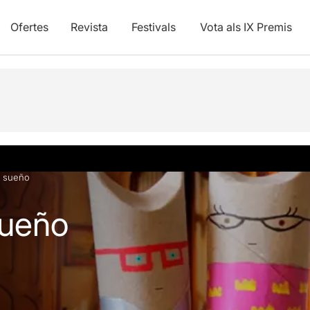
Ofertes
Revista
Festivals
Vota als IX Premis
vídeos
Articles
s sueño
sueño