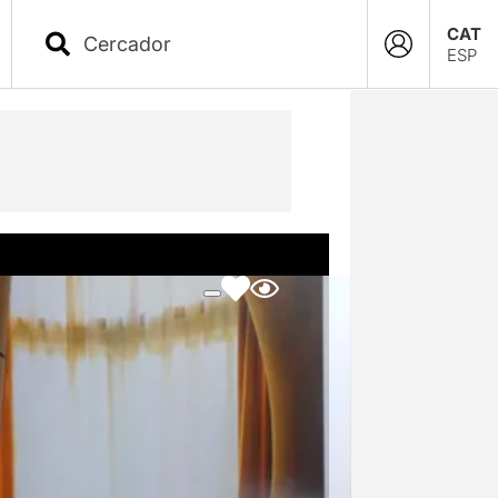
CAT
ESP