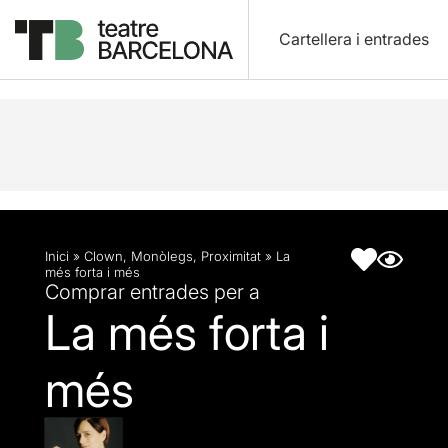
Cartellera i entrades
Descripció
Fitxa artística
Inici
»
Clown
,
Monòlegs
,
Proximitat
»
La
més forta i més
Comprar entrades per a
La més forta i
més