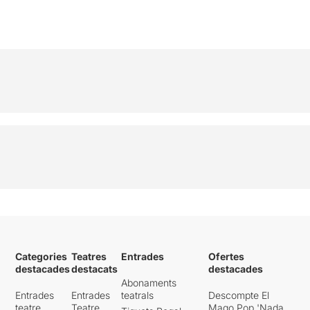
Categories
Teatres
Entrades
Ofertes
destacades
destacats
destacades
Abonaments
Entrades
Entrades
teatrals
Descompte El
teatre
Teatre
Mago Pop 'Nada