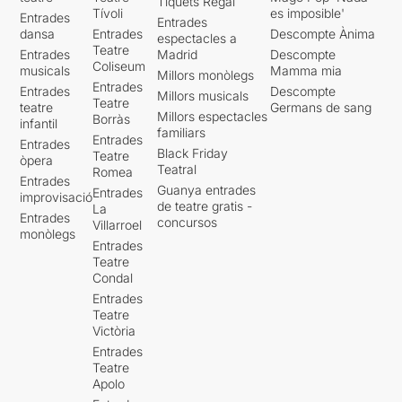
Tiquets Regal
Tívoli
es imposible'
Entrades
Entrades
dansa
Entrades
Descompte Ànima
espectacles a
Teatre
Entrades
Madrid
Descompte
Coliseum
musicals
Mamma mia
Millors monòlegs
Entrades
Entrades
Descompte
Millors musicals
Teatre
teatre
Germans de sang
Millors espectacles
Borràs
infantil
familiars
Entrades
Entrades
Black Friday
Teatre
òpera
Teatral
Romea
Entrades
Guanya entrades
Entrades
improvisació
de teatre gratis -
La
Entrades
concursos
Villarroel
monòlegs
Entrades
Teatre
Condal
Entrades
Teatre
Victòria
Entrades
Teatre
Apolo