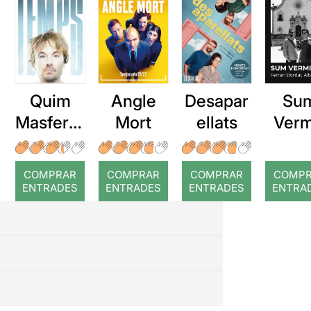
Quim
Angle
Desapar
Su
Masferre
Mort
ellats
Verm
r: Temps
COMPRAR
COMPRAR
COMPRAR
COMP
ENTRADES
ENTRADES
ENTRADES
ENTRA