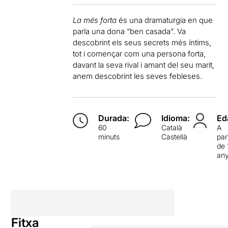
La més forta
és una dramaturgia en que
parla una dona “ben casada”. Va
descobrint els seus secrets més íntims,
tot i començar com una persona forta,
davant la seva rival i amant del seu marit,
anem descobrint les seves febleses.
Durada:
Idioma:
Ed
60
Català
A
minuts
Castellà
par
de 
an
Fitxa