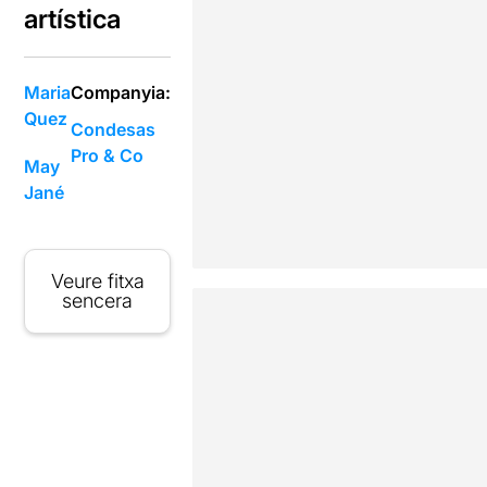
artística
Maria
Companyia:
Quez
Condesas
Pro & Co
May
Jané
Veure fitxa
sencera