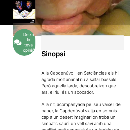
Deixa
la
teva
opinió
Sinopsi
A la Capdenúvol i en Setciències els hi
agrada molt anar al riu a saltar bassals.
Però aquella tarda, descobreixen que
ara, el riu, és un abocador.
A la nit, acompanyada pel seu vaixell de
paper, la Capdenúvol viatja en somnis
cap a un desert imaginari on troba un
simpàtic saurí, un vell savi amb una
habilitat molt especial: és un llegidor de