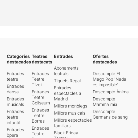
Categories
Teatres
Entrades
Ofertes
destacades
destacats
destacades
Abonaments
Entrades
Entrades
teatrals
Descompte El
teatre
Teatre
Mago Pop 'Nada
Tiquets Regal
Tívoli
es imposible'
Entrades
Entrades
dansa
Entrades
Descompte Ànima
espectacles a
Teatre
Entrades
Madrid
Descompte
Coliseum
musicals
Mamma mia
Millors monòlegs
Entrades
Entrades
Descompte
Millors musicals
Teatre
teatre
Germans de sang
Millors espectacles
Borràs
infantil
familiars
Entrades
Entrades
Black Friday
Teatre
òpera