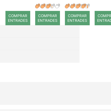
El Petit
Alícia
Els tres
Príncep
país
porquets
COMPRAR
COMPRAR
COMPRAR
COMP
le
ENTRADES
ENTRADES
ENTRADES
ENTRA
merav
es