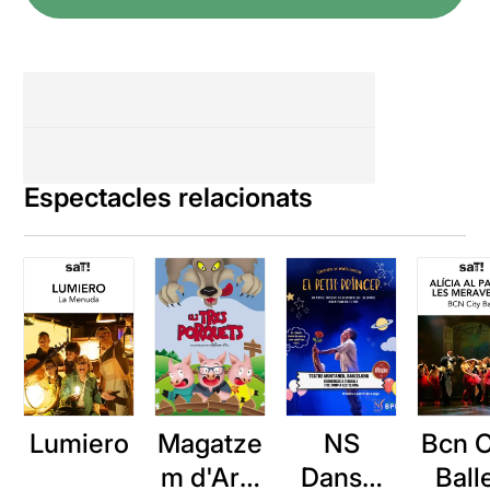
Espectacles relacionats
Lumiero
NS
Bcn C
Magatze
Dansa:
Balle
m d'Ars: