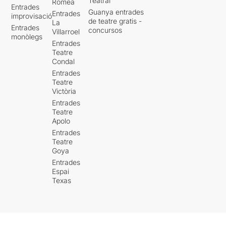
Teatral
Romea
Entrades
Guanya entrades
Entrades
improvisació
de teatre gratis -
La
Entrades
concursos
Villarroel
monòlegs
Entrades
Teatre
Condal
Entrades
Teatre
Victòria
Entrades
Teatre
Apolo
Entrades
Teatre
Goya
Entrades
Espai
Texas