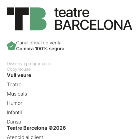
Canal oficial de venta
Compra 100% segura
Disseny i programació:
Copymouse
Vull veure
Teatre
Musicals
Humor
Infantil
Dansa
Teatre Barcelona ©2026
Atenció al client