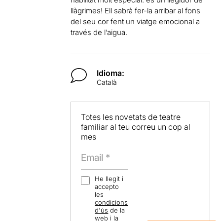
llàgrimes! Ell sabrà fer-la arribar al fons
del seu cor fent un viatge emocional a
través de l’aigua.
Idioma:
Català
Totes les novetats de teatre
familiar al teu correu un cop al
mes
He llegit i
accepto
les
condicions
d'ús
de la
web i la