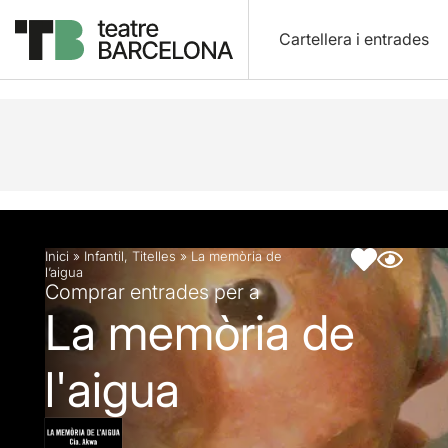
Cartellera i entrades
Descripció
Fitxa artística
Inici
»
Infantil
,
Titelles
»
La memòria de
l’aigua
Comprar entrades per a
La memòria de
l'aigua