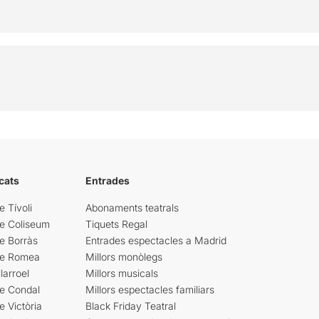
cats
Entrades
e Tívoli
Abonaments teatrals
re Coliseum
Tiquets Regal
e Borràs
Entrades espectacles a Madrid
re Romea
Millors monòlegs
larroel
Millors musicals
re Condal
Millors espectacles familiars
e Victòria
Black Friday Teatral