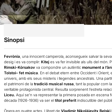
Sinopsi
Fevrònia
, una innocent camperola, aconsegueix salvar la seva c
desig i es va complir:
Kitej
es va fer invisible als ulls del món. 
Rimski-Kórsakov
va compondre un autèntic
monument a l’àn
Tolstoi–
fet música
. En el debat etern entre Occident i Orient
univers, amb els seus misteris i llegendes ancestrals. Una part
el patrimoni de la
tradició musical russa
, tant la popular com l
veritable protagonista central. Resulta sorprenent l’estreta rel
Liceu.
Aquí se’n va representar la primera posada en escena fo
dècada (1926-1936) va ser el
títol preferit
indiscutible del públ
Òpera en quatre actes. Llibret de
Vladimir Nikolàievitx Belski