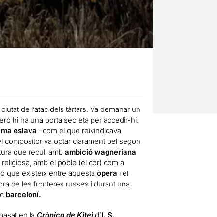
iutat de l’atac dels tàrtars. Va demanar un
Però hi ha una porta secreta per accedir-hi.
ima eslava
–com el que reivindicava
, el compositor va optar clarament pel segon
itura que recull amb
ambició wagneriana
a religiosa, amb el poble (el cor) com a
ació que existeix entre aquesta
òpera
i el
ra de les fronteres russes i durant una
ic
barceloní.
basat en la
Crònica de Kitej
d’
I. S.