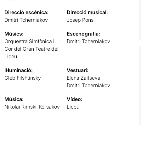
Direcció escènica:
Direcció musical:
Dmitri Tcherniakov
Josep Pons
Músics:
Escenografia:
Orquestra Simfònica i
Dmitri Tcherniakov
Cor del Gran Teatre del
Liceu
Il·luminació:
Vestuari:
Gleb Filshtinsky
Elena Zaitseva
Dmitri Tcherniakov
Música:
Vídeo:
Nikolai Rimski-Kórsakov
Liceu