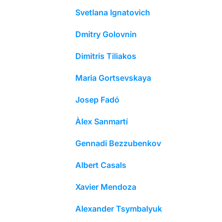
Svetlana Ignatovich
Dmitry Golovnin
Dimitris Tiliakos
Maria Gortsevskaya
Josep Fadó
Àlex Sanmartí
Gennadi Bezzubenkov
Albert Casals
Xavier Mendoza
Alexander Tsymbalyuk