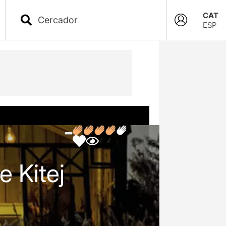
CAT
ESP
e Kitej