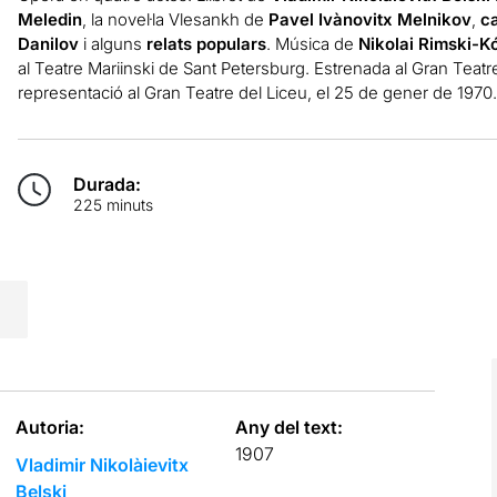
Meledin
, la novel·la Vlesankh de
Pavel Ivànovitx Melnikov
,
c
Danilov
i alguns
relats populars
. Música de
Nikolai Rimski-K
al Teatre Mariinski de Sant Petersburg. Estrenada al Gran Teatr
representació al Gran Teatre del Liceu, el 25 de gener de 1970.
Durada:
225 minuts
Autoria:
Any del text:
1907
Vladimir Nikolàievitx
Belski