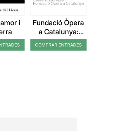
amor i
Fundació Òpera
erra
a Catalunya:
L’elisir d’amore
NTRADES
COMPRAR ENTRADES