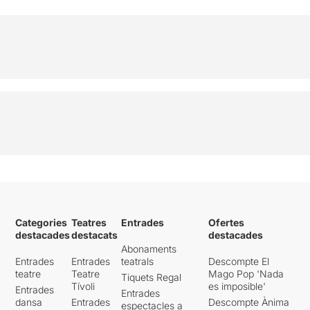
Categories
Teatres
Entrades
Ofertes
destacades
destacats
destacades
Abonaments
Entrades
Entrades
teatrals
Descompte El
teatre
Teatre
Mago Pop 'Nada
Tiquets Regal
Tívoli
es imposible'
Entrades
Entrades
dansa
Entrades
Descompte Ànima
espectacles a