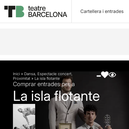
Cartellera i entrades
Descripció
Fitxa artística
Fotos i vídeos
Inici
»
Dansa
,
Espectacle concert
,
Proximitat
»
La isla flotante
Comprar entrades per a
La isla flotante