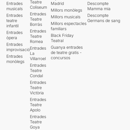
Teatre
Entrades
Madrid
Descompte
Coliseum
musicals
Mamma mia
Millors monòlegs
Entrades
Entrades
Descompte
Millors musicals
Teatre
teatre
Germans de sang
Millors espectacles
Borràs
infantil
familiars
Entrades
Entrades
Black Friday
Teatre
òpera
Teatral
Romea
Entrades
Guanya entrades
Entrades
improvisació
de teatre gratis -
La
Entrades
concursos
Villarroel
monòlegs
Entrades
Teatre
Condal
Entrades
Teatre
Victòria
Entrades
Teatre
Apolo
Entrades
Teatre
Goya