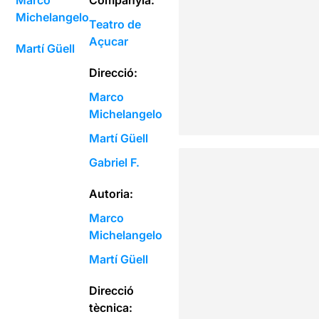
Marco
Companyia:
Michelangelo
Teatro de
Açucar
Martí Güell
Direcció:
Marco
Michelangelo
Martí Güell
Gabriel F.
Autoria:
Marco
Michelangelo
Martí Güell
Direcció
tècnica: