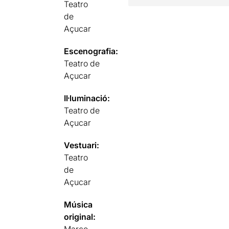
Teatro
de
Açucar
Escenografia:
Teatro de
Açucar
Il·luminació:
Teatro de
Açucar
Vestuari:
Teatro
de
Açucar
Música
original: