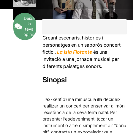
Deixa
la
teva
opinió
Creant escenaris, històries i
personatges en un saborós concert
fictici,
La Isla Flotante
és una
invitació a una jornada musical per
diferents paisatges sonors.
Sinopsi
L’ex-xèrif d’una minúscula illa decideix
realitzar un concert per ensenyar al món
l’existència de la seva terra natal. Per
presentar l’esdeveniment, tocar un
instrument o altre o simplement dir “bona
nit”, contracta un exboxejador que