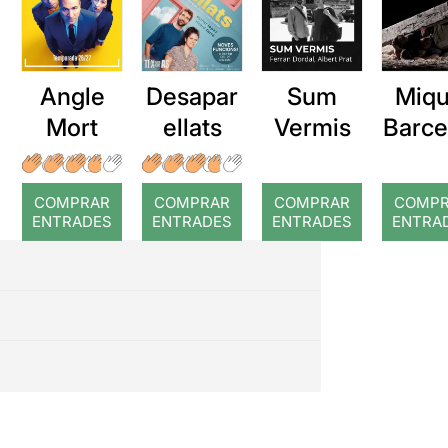
Angle
Desapar
Sum
Miqu
Mort
ellats
Vermis
Barce
a: Ro
COMPRAR
COMPRAR
COMPRAR
COMP
ENTRADES
ENTRADES
ENTRADES
ENTRA