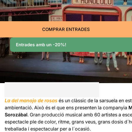
COMPRAR ENTRADES
Entrades amb un -20%!
La del manojo de rosas
és un clàssic de la sarsuela en esti
ambientació. Això és el que ens presenten la companyia
M
Sorozábal
. Gran producció musical amb 60 artistes a esce
espectacle ple de color, ritme, grans veus, grans dosis d
treballada i espectacular per a l´ocasió.