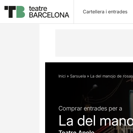
Cartellera i entrades
Descripció
Horaris
Fitxa artística
Inici
»
Sarsuela
»
La del manojo de rosas
Comprar entrades per a
La del mano
Teatre Apolo