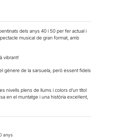
ntinats dels anys 40 i 50 per fer actual i
espectacle musical de gran format, amb
à vibrant!
l gènere de la sarsuela, però essent fidels
ivells plens de llums i colors d’un títol
sa en el muntatge i una història excel·lent,
10 anys