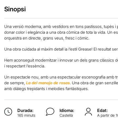
Sinopsi
Una versió moderna, amb vestidors en tons pastissos, tupès i pe
donar color i elegància a una obra còmica de tota la vida. Un 
orquestra en directe, grans veus, fresc i còmic.
Una obra cuidada al màxim detall ia l’estil Grease! El resultat ser
Hem aconseguit modernitzar i innovar un dels grans clàssics de
i respectant l’essència.
Un espectacle nou, amb una espectacular escenografia amb tres n
de sempre,
La del manojo de rosas
. Una obra de gran senzille
amb diàlegs trepidants i melodies fantàstiques.
Durada:
Idioma:
Edat:
165 minuts
Castellà
A partir de 