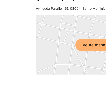
Avinguda Paral·lel, 59, 08004, Sants-Montjuïc
Veure mapa