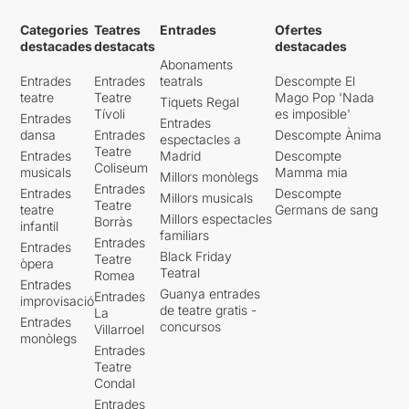
Categories
Teatres
Entrades
Ofertes
destacades
destacats
destacades
Abonaments
Entrades
Entrades
teatrals
Descompte El
teatre
Teatre
Mago Pop 'Nada
Tiquets Regal
Tívoli
es imposible'
Entrades
Entrades
dansa
Entrades
Descompte Ànima
espectacles a
Teatre
Entrades
Madrid
Descompte
Coliseum
musicals
Mamma mia
Millors monòlegs
Entrades
Entrades
Descompte
Millors musicals
Teatre
teatre
Germans de sang
Millors espectacles
Borràs
infantil
familiars
Entrades
Entrades
Black Friday
Teatre
òpera
Teatral
Romea
Entrades
Guanya entrades
Entrades
improvisació
de teatre gratis -
La
Entrades
concursos
Villarroel
monòlegs
Entrades
Teatre
Condal
Entrades