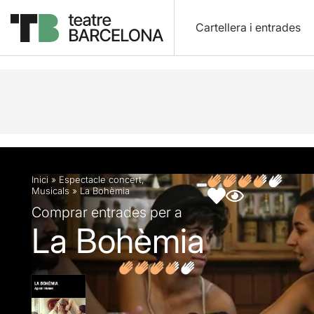
Cartellera i entrades
Descripció
Fitxa artística
Fotos i vídeos
Opin
Inici
»
Espectacle concert
,
Musicals
»
La Bohèmia
Comprar entrades per a
La Bohèmia