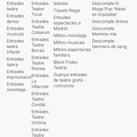
Entrades
Entrades
teatrals
Descompte El
teatre
Teatre
Mago Pop 'Nada
Tiquets Regal
Tívoli
es imposible'
Entrades
Entrades
dansa
Entrades
Descompte Ànima
espectacles a
Teatre
Entrades
Madrid
Descompte
Coliseum
musicals
Mamma mia
Millors monòlegs
Entrades
Entrades
Descompte
Millors musicals
Teatre
teatre
Germans de sang
Millors espectacles
Borràs
infantil
familiars
Entrades
Entrades
Black Friday
Teatre
òpera
Teatral
Romea
Entrades
Guanya entrades
Entrades
improvisació
de teatre gratis -
La
Entrades
concursos
Villarroel
monòlegs
Entrades
Teatre
Condal
Entrades
Teatre
Victòria
Entrades
Teatre