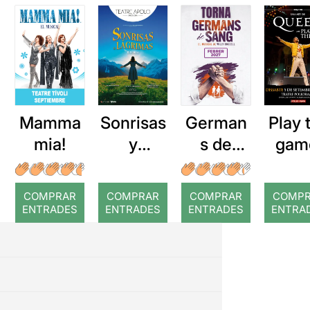
Mamma
Sonrisas
German
Play 
mia!
y
s de
gam
lágrimas
sang
Un
home
COMPRAR
COMPRAR
COMPRAR
COMP
ge 
ENTRADES
ENTRADES
ENTRADES
ENTRA
Que