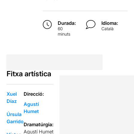
Durada:
Idioma:
60
Català
minuts
Fitxa artística
Xuel
Direcció:
Díaz
Agustí
Humet
Úrsula
Garrido
Dramatúrgia:
Agustí Humet