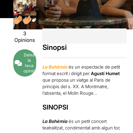
3
Opinions
Sinopsi
Deixa
la
teva
La
Bohèmia
és un espectacle de petit
opinió
format escrit i dirigit per
Agustí Humet
que proposa un viatge
al Paris de
principis del s. XX. A Montmatre,
l’absenta, el Molin Rouge…
SINOPSI
La Bohèmia
és un petit concert
teatralitzat, condimentat amb algun toc