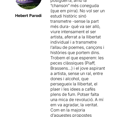
postguerra, amb la
“chanson” més coneguda
Una vegada més es
(que em pirra). No vol ser un
demostra que per fer un
Hebert Parodi
estudi històric sinó
espectacle de Teatre
transmetre -sense la part
Musical de qualitat, no fan
més dura- què va ser allò,
falta grans pressupostos i
viure intensament el ser
grans escenografies.... i de
artista, aferrat a la llibertat
nou un espectacle de petit
individual i a transmetre
format, ben construït i fet
l’allau de poemes, cançons i
des de l'amor més profund
històries que portem dins.
per aquest gènere, passa la
Trobem el que esperem: les
mà per la cara als grans
peces clàssiques (Piaff,
Teatres de casa nostre.... i el
Brassens…) i el jove aspirant
més important... a uns preus
a artista, sense un ral, entre
absolutament populars.
dones i alcohol, que
persegueix la llibertat, el
Si us bé de gust llegir la
plaer i les idees a cafès
nostra crònica sencera ho
plens de fum. Potser falta
podeu fer en aquest enllaç…
una mica de revolució. A mí
https://t.co/w0HYxjImF1 del
em va agradar, la veritat.
nostre Blog “Voltar i Voltar”
Com en la majoria
d’aquestes propostes