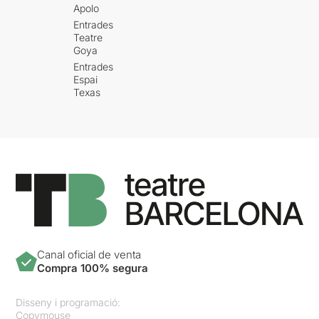
Apolo
Entrades
Teatre
Goya
Entrades
Espai
Texas
Canal oficial de venta
Compra 100% segura
Disseny i programació:
Copymouse