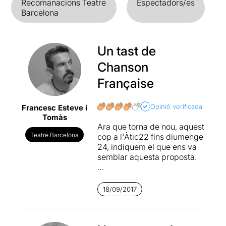
Recomanacions Teatre
Espectadors/es
Barcelona
Un tast de
Chanson
Française
Opinió verificada
Francesc Esteve i
Tomàs
Ara que torna de nou, aquest
Teatre Barcelona
cop a l'Àtic22 fins diumenge
24, indiquem el que ens va
semblar aquesta proposta.
Va ser l’últim dia d’aquesta
proposta a sala Palau i
18/09/2017
Fabre de La Seca – Espai
Brossa. Comencem dient
que no hem anat a veure un