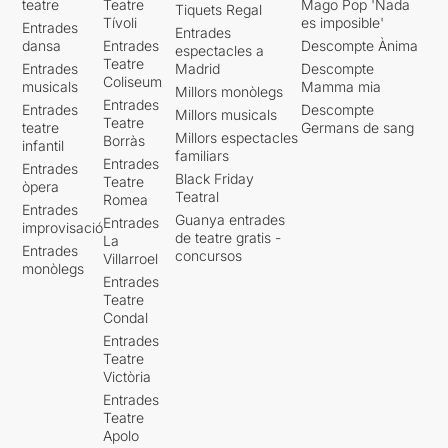
teatre
Teatre
Mago Pop 'Nada
Tiquets Regal
Tívoli
es imposible'
Entrades
Entrades
dansa
Entrades
Descompte Ànima
espectacles a
Teatre
Entrades
Madrid
Descompte
Coliseum
musicals
Mamma mia
Millors monòlegs
Entrades
Entrades
Descompte
Millors musicals
Teatre
teatre
Germans de sang
Millors espectacles
Borràs
infantil
familiars
Entrades
Entrades
Black Friday
Teatre
òpera
Teatral
Romea
Entrades
Guanya entrades
Entrades
improvisació
de teatre gratis -
La
Entrades
concursos
Villarroel
monòlegs
Entrades
Teatre
Condal
Entrades
Teatre
Victòria
Entrades
Teatre
Apolo