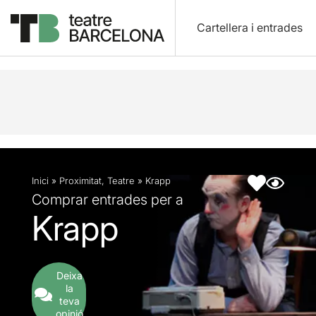
Cartellera i entrades
Descripció
Fitxa artística
Inici
»
Proximitat
,
Teatre
»
Krapp
Comprar entrades per a
Krapp
Deixa
la
teva
opinió