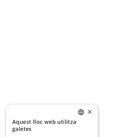
×
Aquest lloc web utilitza
CATALAN
galetes
SPANISH