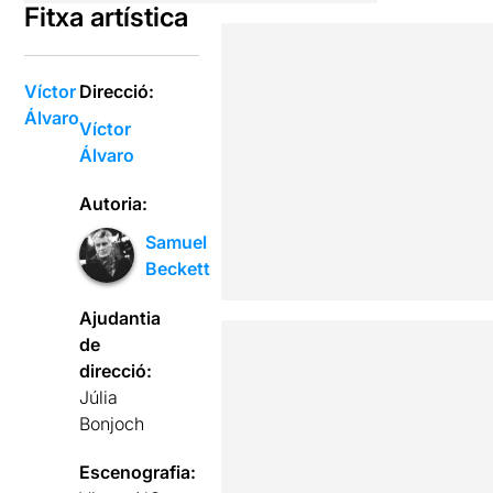
Fitxa artística
Víctor
Direcció:
Álvaro
Víctor
Álvaro
Autoria:
Samuel
Beckett
Ajudantia
de
direcció:
Júlia
Bonjoch
Escenografia: