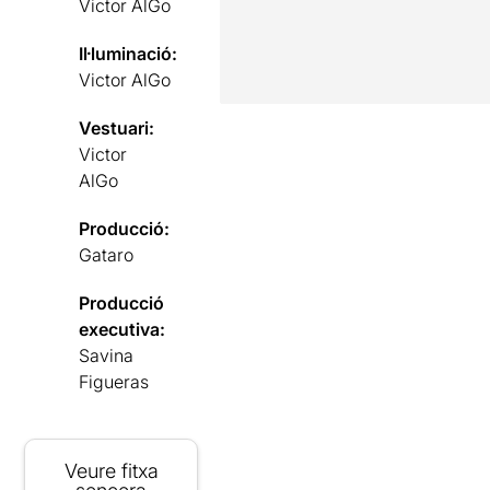
Victor AlGo
Il·luminació:
Victor AlGo
Vestuari:
Victor
AlGo
Producció:
Gataro
Producció
executiva:
Savina
Figueras
Veure fitxa