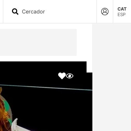
CAT
ESP