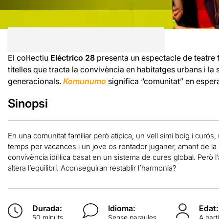
El col·lectiu
Eléctrico 28
presenta un espectacle de teatre 
titelles que tracta la convivència en habitatges urbans i la
generacionals.
Komunumo
significa “comunitat” en esper
Sinopsi
En una comunitat familiar però atípica, un vell simi boig i curós
temps per vacances i un jove os rentador juganer, amant de la
convivència idíl·lica basat en un sistema de cures global. Però l
altera l’equilibri. Aconseguiran restablir l’harmonia?
Durada:
Idioma:
Edat:
50 minuts
Sense paraules
A part