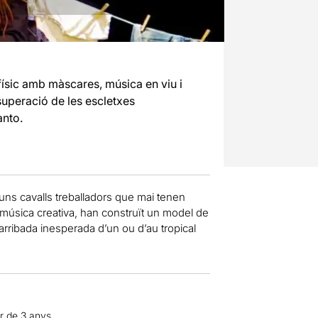
físic amb màscares, música en viu i
 superació de les escletxes
anto.
, uns cavalls treballadors que mai tenen
 música creativa, han construït un model de
’arribada inesperada d’un ou d’au tropical
ir de 3 anys