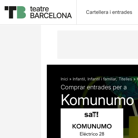
Cartellera i entrades
Descripció
Fitxa artística
Fotos i 
Inici
»
Infantil
,
Infantil i familiar
,
Titelles
»
Comprar entrades per a
Komunumo