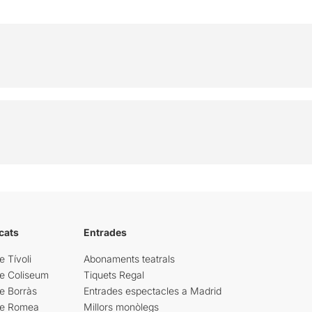
cats
Entrades
e Tívoli
Abonaments teatrals
re Coliseum
Tiquets Regal
e Borràs
Entrades espectacles a Madrid
re Romea
Millors monòlegs