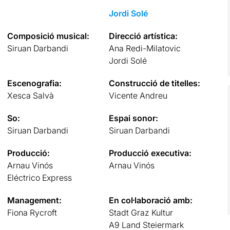
Jordi Solé
Composició musical:
Direcció artística:
Siruan Darbandi
Ana Redi-Milatovic
Jordi Solé
Escenografia:
Construcció de titelles:
Xesca Salvà
Vicente Andreu
So:
Espai sonor:
Siruan Darbandi
Siruan Darbandi
Producció:
Producció executiva:
Arnau Vinós
Arnau Vinós
Eléctrico Express
Management:
En col·laboració amb:
Fiona Rycroft
Stadt Graz Kultur
A9 Land Steiermark