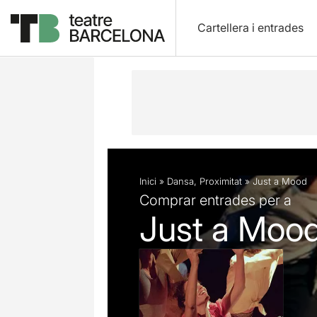
Cartellera i entrades
Descripció
Fitxa artística
Fotos i 
Inici
»
Dansa
,
Proximitat
»
Just a Mood
Comprar entrades per a
Just a Moo