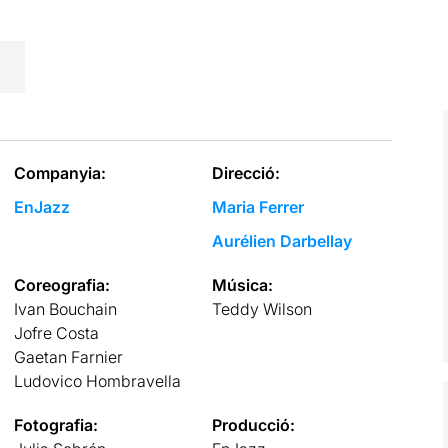
Companyia:
Direcció:
EnJazz
Maria Ferrer
Aurélien Darbellay
Coreografia:
Música:
Ivan Bouchain
Teddy Wilson
Jofre Costa
Gaetan Farnier
Ludovico Hombravella
Fotografia:
Producció: