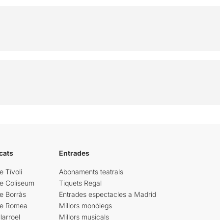
cats
Entrades
e Tívoli
Abonaments teatrals
re Coliseum
Tiquets Regal
e Borràs
Entrades espectacles a Madrid
re Romea
Millors monòlegs
larroel
Millors musicals