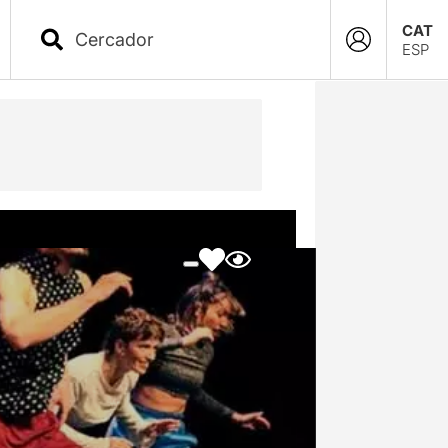
CAT
ESP