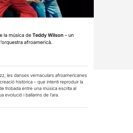
de la música de
Teddy Wilson
– un
 d’orquestra afroamericà.
jazz, les danses vernaculars afroamericanes
eació històrica – que intenti reproduir la
 de trobada entre una música escrita al
 evolució i ballarins de l’ara.