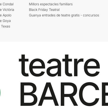
re Condal
Millors espectacles familiars
e Victòria
Black Friday Teatral
e Apolo
Guanya entrades de teatre gratis - concursos
re Goya
i Texas