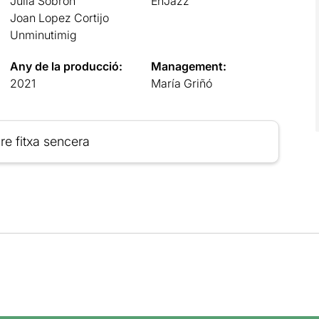
Julia Sobrón
EnJazz
Joan Lopez Cortijo
Unminutimig
Any de la producció:
Management:
2021
María Griñó
re fitxa sencera