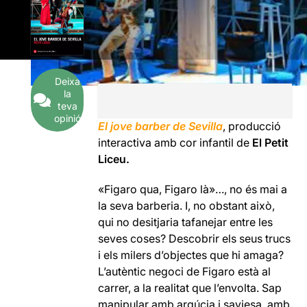
Deixa
la
teva
opinió
El jove barber de Sevilla
, producció
interactiva amb cor infantil de
El Petit
Liceu.
«Figaro qua, Figaro là»…, no és mai a
la seva barberia. I, no obstant això,
qui no desitjaria tafanejar entre les
seves coses? Descobrir els seus trucs
i els milers d’objectes que hi amaga?
L’autèntic negoci de Figaro està al
carrer, a la realitat que l’envolta. Sap
manipular amb argúcia i saviesa, amb