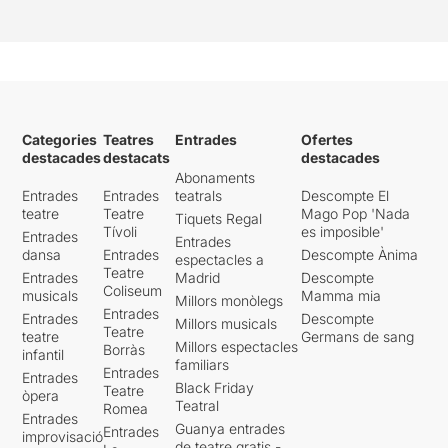
Categories
Teatres
Entrades
Ofertes
destacades
destacats
destacades
Abonaments
Entrades
Entrades
teatrals
Descompte El
teatre
Teatre
Mago Pop 'Nada
Tiquets Regal
Tívoli
es imposible'
Entrades
Entrades
dansa
Entrades
Descompte Ànima
espectacles a
Teatre
Entrades
Madrid
Descompte
Coliseum
musicals
Mamma mia
Millors monòlegs
Entrades
Entrades
Descompte
Millors musicals
Teatre
teatre
Germans de sang
Millors espectacles
Borràs
infantil
familiars
Entrades
Entrades
Black Friday
Teatre
òpera
Teatral
Romea
Entrades
Guanya entrades
Entrades
improvisació
de teatre gratis -