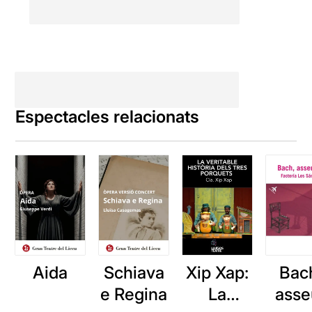
Espectacles relacionats
Aida
Schiava
Xip Xap:
Bac
e Regina
La
asse