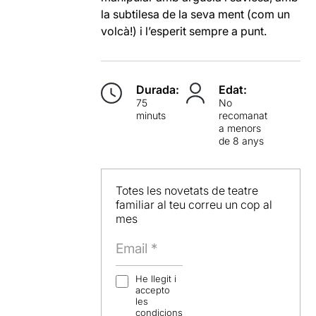
la subtilesa de la seva ment (com un
volcà!) i l’esperit sempre a punt.
Durada:
Edat:
75
No
minuts
recomanat
a menors
de 8 anys
Totes les novetats de teatre
familiar al teu correu un cop al
mes
He llegit i
accepto
les
condicions