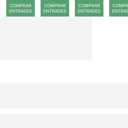
veritable
te!
COMPRAR
COMPRAR
COMPRAR
COMP
història
ENTRADES
ENTRADES
ENTRADES
ENTRA
dels tres
porquets