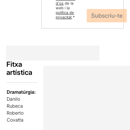
d'ús
de la
web i la
política de
privacitat
.
*
Fitxa
artística
Dramatúrgia:
Danilo
Rubeca
Roberto
Covatta