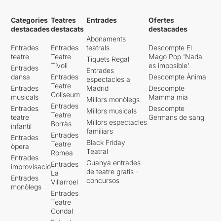
Categories
Teatres
Entrades
Ofertes
destacades
destacats
destacades
Abonaments
Entrades
Entrades
teatrals
Descompte El
teatre
Teatre
Mago Pop 'Nada
Tiquets Regal
Tívoli
es imposible'
Entrades
Entrades
dansa
Entrades
Descompte Ànima
espectacles a
Teatre
Entrades
Madrid
Descompte
Coliseum
musicals
Mamma mia
Millors monòlegs
Entrades
Entrades
Descompte
Millors musicals
Teatre
teatre
Germans de sang
Millors espectacles
Borràs
infantil
familiars
Entrades
Entrades
Black Friday
Teatre
òpera
Teatral
Romea
Entrades
Guanya entrades
Entrades
improvisació
de teatre gratis -
La
Entrades
concursos
Villarroel
monòlegs
Entrades
Teatre
Condal