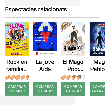
Espectacles relacionats
Rock en
La jove
El Mago
Màg
familia: I
Aïda
Pop:
Pablo
love
Nada es
gra
Rock &
imposibl
rep
COMPRAR
COMPRAR
COMPRAR
COMP
Roll
e
ENTRADES
ENTRADES
ENTRADES
ENTRA