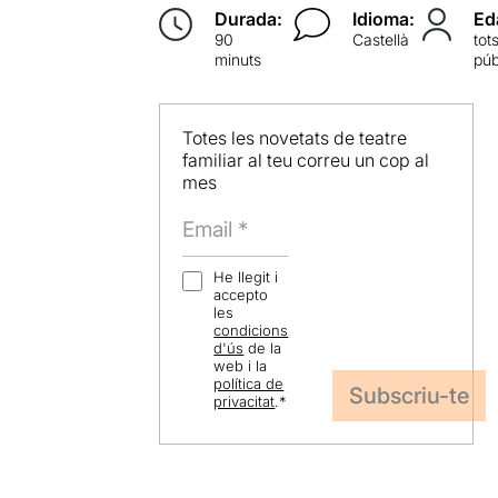
Durada:
Idioma:
Ed
90
Castellà
tot
minuts
púb
Totes les novetats de teatre
familiar al teu correu un cop al
mes
He llegit i
accepto
les
condicions
d'ús
de la
web i la
política de
privacitat
.
*