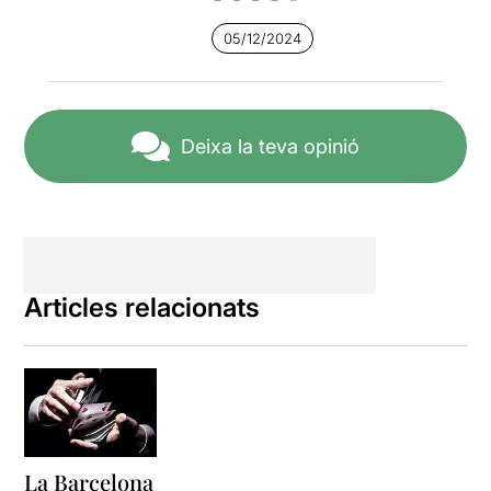
seva màgia.
05/12/2024
La barreja explosiva
d'humor, sorpresa i sorpresa
en cada truc fa que et
quedis amb la boca oberta,
Deixa la teva opinió
conduint-te a poc a poc a un
camí on allò extraordinari es
torna quotidià.
Si ets dels que busquen on
és el truc a cada espectacle
de màgia, o dels que
gaudeixen només per
Articles relacionats
deixar-se "enganyar" o
imaginar que tot és possible
i la gravetat pot alterar-se en
un teatre ho gaudiràs.
Aquest espectacle no només
t'entretindrà sinó que
despertarà la teva espurna
La Barcelona
de la imaginació i farà que