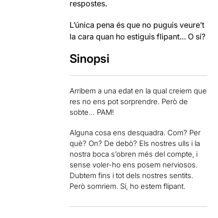
respostes.
L’única pena és que no puguis veure’t
la cara quan ho estiguis flipant… O sí?
Sinopsi
Arribem a una edat en la qual creiem que
res no ens pot sorprendre. Però de
sobte… PAM!
Alguna cosa ens desquadra. Com? Per
què? On? De debò? Els nostres ulls i la
nostra boca s’obren més del compte, i
sense voler-ho ens posem nerviosos.
Dubtem fins i tot dels nostres sentits.
Però somriem. Sí, ho estem flipant.