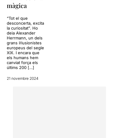
flipis.
màgica
“Tot el que
desconcerta, excita
la curiositat”. Ho
deia Alexander
Herrmann, un dels
grans il·lusionistes
europeus del segle
XIX. I encara que
els humans hem
canviat força els
últims 200 […]
21 novembre 2024