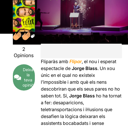
2
Opinions
Fliparàs amb
Flipar
, el nou i esperat
espectacle de
Jorge Blass
. Un xou
Deixa
la
únic en el qual no existeix
teva
l’impossible i amb què els nens
opinió
descobriran que els seus pares no ho
saben tot. Sí,
Jorge Blass
ho ha tornat
a fer: desaparicions,
teletransportacions i il·lusions que
desafien la lògica deixaran els
assistents bocabadats i sense