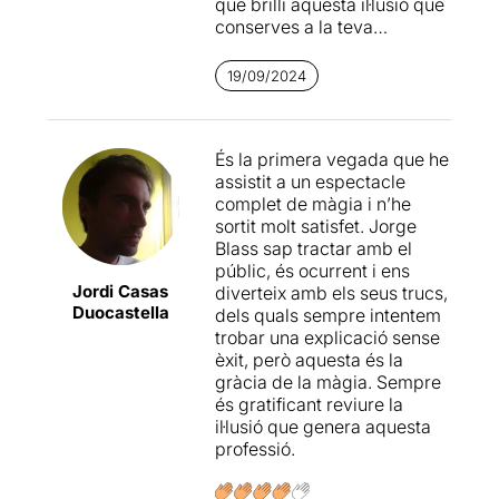
que brilli aquesta il·lusió que
conserves a la teva
infantesa i vas perdent
segons avances a l'edat
19/09/2024
adulta. La destresa per
desafiar les lleis de la
realitat i que allò impossible
És la primera vegada que he
es converteixi en real.
assistit a un espectacle
complet de màgia i n’he
Jorge Blass combina
sortit molt satisfet. Jorge
tecnologia i carisma perquè
Blass sap tractar amb el
els teus ulls brillin davant la
públic, és ocurrent i ens
sorpresa inesperada. Té
Jordi Casas
diverteix amb els seus trucs,
experiència a les taules i sap
Duocastella
dels quals sempre intentem
com captivar el públic. Et
trobar una explicació sense
dóna l'oportunitat de
èxit, però aquesta és la
convertir-te en un
gràcia de la màgia. Sempre
professional de la màgia per
és gratificant reviure la
un dia, involucrant-te en
il·lusió que genera aquesta
l'espectacle com mai abans,
professió.
ensenyant-te els secrets
d'algun truc que no et puc
revelar perquè trencaria la