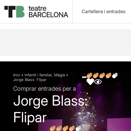
Cartellera i entrades
Descripció
Fitxa artística
Fotos i vídeos
Opin
Inici
»
Infantil i familiar
,
Màgia
»
Jorge Blass: Flipar
Comprar entrades per a
Jorge Blass:
Flipar