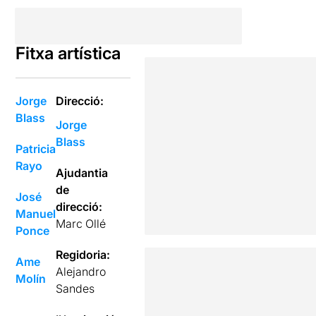
Fitxa artística
Jorge
Direcció:
Blass
Jorge
Blass
Patricia
Rayo
Ajudantia
de
José
direcció:
Manuel
Marc Ollé
Ponce
Regidoria:
Ame
Alejandro
Molín
Sandes