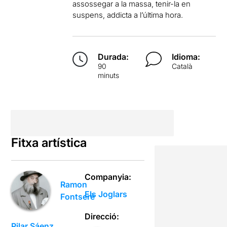
assossegar a la massa, tenir-la en
suspens, addicta a l’última hora.
Durada:
Idioma:
90
Català
minuts
Fitxa artística
Companyia:
Ramon
Els Joglars
Fontserè
Direcció:
Pilar Sáenz