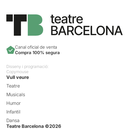
Canal oficial de venta
Compra 100% segura
Disseny i programació:
Copymouse
Vull veure
Teatre
Musicals
Humor
Infantil
Dansa
Teatre Barcelona ©2026