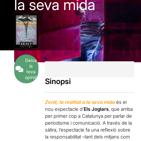
la seva mida
Deixa
la
teva
opinió
Sinopsi
Zenit, la realitat a la seva mida
és el
nou espectacle d’
Els Joglars
, que arriba
per primer cop a Catalunya per parlar de
periodisme i comunicació. A través de la
sàtira, l’espectacle fa una reflexió sobre
la responsabilitat –tant dels mitjans com