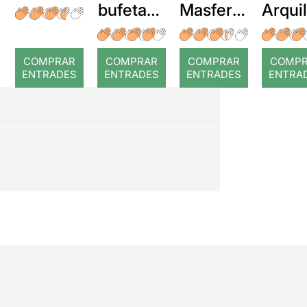
bufetada
Masferre
Arqui
a temps
r: Temps
: Cor
romp
COMPRAR
COMPRAR
COMPRAR
COMP
ENTRADES
ENTRADES
ENTRADES
ENTRA