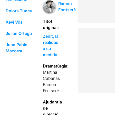
Ramon
Fontserè
Dolors Tuneu
Títol
Xevi Vilà
original:
Julián Ortega
Zenit, la
realidad
Juan Pablo
a su
Mazorra
medida
Dramatúrgia:
Martina
Cabanas
Ramon
Fontserè
Ajudantia
de
direcció: