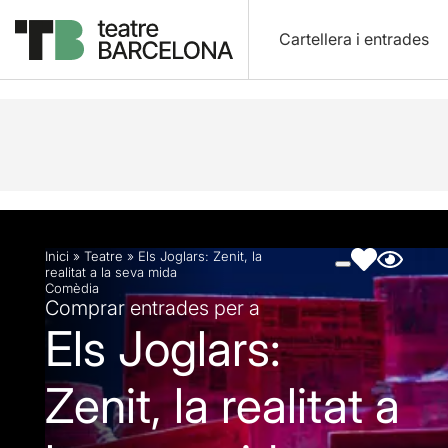
Cartellera i entrades
Descripció
Fitxa artística
Fotos i vídeos
Inici
»
Teatre
»
Els Joglars: Zenit, la
realitat a la seva mida
Comèdia
Comprar entrades per a
Els Joglars:
Zenit, la realitat a