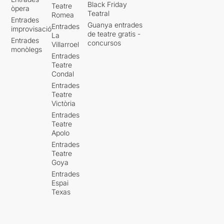
Black Friday
Teatre
òpera
Teatral
Romea
Entrades
Guanya entrades
Entrades
improvisació
de teatre gratis -
La
Entrades
concursos
Villarroel
monòlegs
Entrades
Teatre
Condal
Entrades
Teatre
Victòria
Entrades
Teatre
Apolo
Entrades
Teatre
Goya
Entrades
Espai
Texas