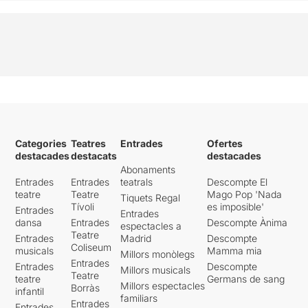
Categories
Teatres
Entrades
Ofertes
destacades
destacats
destacades
Abonaments
Entrades
Entrades
teatrals
Descompte El
teatre
Teatre
Mago Pop 'Nada
Tiquets Regal
Tívoli
es imposible'
Entrades
Entrades
dansa
Entrades
Descompte Ànima
espectacles a
Teatre
Entrades
Madrid
Descompte
Coliseum
musicals
Mamma mia
Millors monòlegs
Entrades
Entrades
Descompte
Millors musicals
Teatre
teatre
Germans de sang
Millors espectacles
Borràs
infantil
familiars
Entrades
Entrades