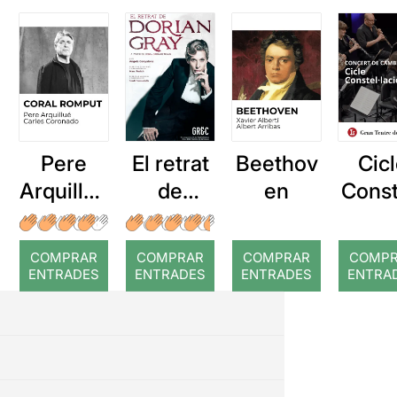
Pere
El retrat
Beethov
Cic
Arquillué
de
en
Const
: Coral
Dorian
acio
romput
Gray
Conc
COMPRAR
COMPRAR
COMPRAR
COMP
de
ENTRADES
ENTRADES
ENTRADES
ENTRA
camb
III