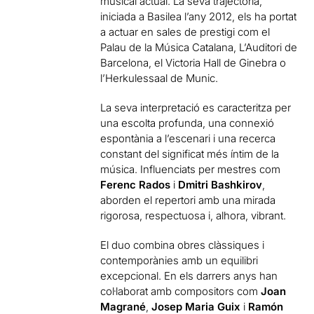
musical actual. La seva trajectòria,
iniciada a Basilea l’any 2012, els ha portat
a actuar en sales de prestigi com el
Palau de la Música Catalana, L’Auditori de
Barcelona, el Victoria Hall de Ginebra o
l’Herkulessaal de Munic.
La seva interpretació es caracteritza per
una escolta profunda, una connexió
espontània a l’escenari i una recerca
constant del significat més íntim de la
música. Influenciats per mestres com
Ferenc Rados
i
Dmitri Bashkirov
,
aborden el repertori amb una mirada
rigorosa, respectuosa i, alhora, vibrant.
El duo combina obres clàssiques i
contemporànies amb un equilibri
excepcional. En els darrers anys han
col·laborat amb compositors com
Joan
Magrané
,
Josep Maria Guix
i
Ramón