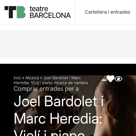
Cartellera i entrades
Descripció
Fitxa artística
Fotos i vídeos
Inici
»
Música
»
Joel Bardolet i Marc
Heredia: Violí i piano música de cambra
Comprar entrades per a
Joel Bardolet i
Marc Heredia:
Violí i piano