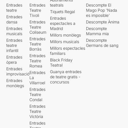
Entrades
Entrades
teatrals
Descompte El
teatre
Teatre
Mago Pop 'Nada
Tiquets Regal
Tívoli
es imposible'
Entrades
Entrades
dansa
Entrades
Descompte Ànima
espectacles a
Teatre
Entrades
Madrid
Descompte
Coliseum
musicals
Mamma mia
Millors monòlegs
Entrades
Entrades
Descompte
Millors musicals
Teatre
teatre
Germans de sang
Millors espectacles
Borràs
infantil
familiars
Entrades
Entrades
Black Friday
Teatre
òpera
Teatral
Romea
Entrades
Guanya entrades
Entrades
improvisació
de teatre gratis -
La
Entrades
concursos
Villarroel
monòlegs
Entrades
Teatre
Condal
Entrades
Teatre
Victòria
Entrades