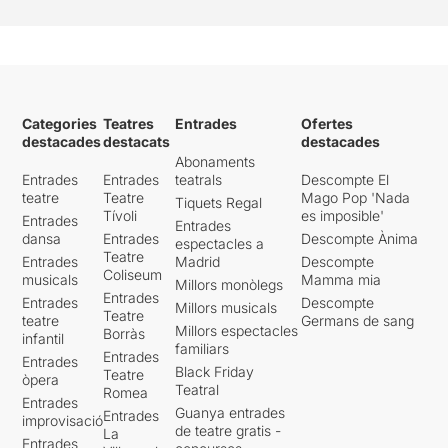
Categories
Teatres
Entrades
Ofertes
destacades
destacats
destacades
Abonaments
Entrades
Entrades
teatrals
Descompte El
teatre
Teatre
Mago Pop 'Nada
Tiquets Regal
Tívoli
es imposible'
Entrades
Entrades
dansa
Entrades
Descompte Ànima
espectacles a
Teatre
Entrades
Madrid
Descompte
Coliseum
musicals
Mamma mia
Millors monòlegs
Entrades
Entrades
Descompte
Millors musicals
Teatre
teatre
Germans de sang
Millors espectacles
Borràs
infantil
familiars
Entrades
Entrades
Black Friday
Teatre
òpera
Teatral
Romea
Entrades
Guanya entrades
Entrades
improvisació
de teatre gratis -
La
Entrades