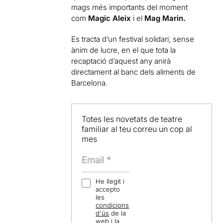
mags més importants del moment
com
Magic Aleix
i el
Mag Marin.
Es tracta d’un festival solidari, sense
ànim de lucre, en el que tota la
recaptació d’aquest any anirà
directament al banc dels aliments de
Barcelona.
Totes les novetats de teatre
familiar al teu correu un cop al
mes
He llegit i
accepto
les
condicions
d'ús
de la
web i la