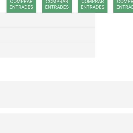
COMPRAR
COMPRAR
COMPRAR
COMP
ENTRADES
ENTRADES
ENTRADES
ENTRA