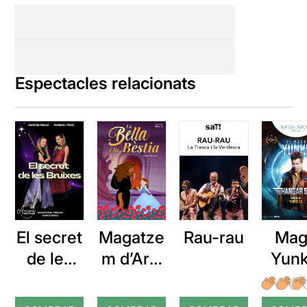
Espectacles relacionats
El secret
Magatze
Rau-rau
Mag
de les
m d’Ars:
Yunk
bruixes
La Bella i
Hang
la Bèstia
52