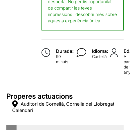
desperta. No perdis l’oportunitat
de compartir les teves
impressions i descobrir més sobre
aquesta experiència única.
Durada:
Idioma:
Ed
90
Castellà
A
minuts
par
de 
an
Properes actuacions
Auditori de Cornellà, Cornellà del Llobregat
Calendari