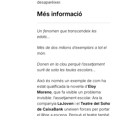
desaparèixer.
Més informació
Un fenomen que transcendeix les
edats…
Més de dos milions d’exemplars a tot el
món.
Donen en la clau perquè l’assetjament
surti de sota les taules escolars…
Això és només un exemple de com ha
estat qualificada la novel·la d’
Eloy
Moreno
, que fa visible un problema
invisible: l’assetjament escolar. Ara la
companyia
LaJoven
i el
Teatre del Soho
de CaixaBank
uneixen forces per portar
el llibre a escena. Perquè el teatre també