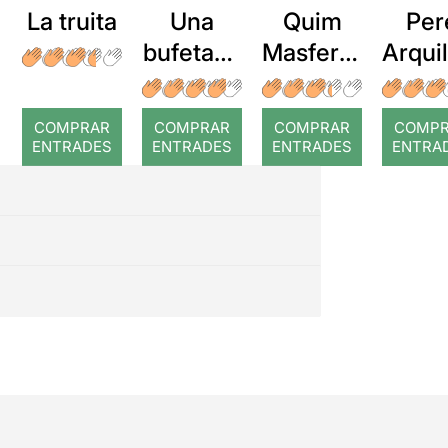
La truita
Una
Quim
Per
bufetada
Masferre
Arqui
a temps
r: Temps
: Cor
romp
COMPRAR
COMPRAR
COMPRAR
COMP
ENTRADES
ENTRADES
ENTRADES
ENTRA