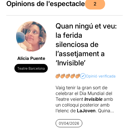
Opinions de l'espectacle
2
Quan ningú et veu:
la ferida
silenciosa de
l’assetjament a
Alicia Puente
‘Invisible’
Teatre Barcelona
Opinió verificada
Vaig tenir la gran sort de
celebrar el Dia Mundial del
Teatre veient
Invisible
amb
un col·loqui posterior amb
l’elenc de
LaJoven
. Quina
experiència! L’obra, la
primera adaptació teatral
01/04/2026
que s’ha fet de
la novel·la