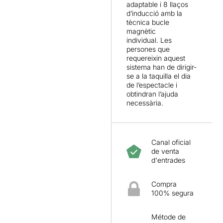
adaptable i 8 llaços
Josep Maria Miró
d’inducció amb la
(dramatúrgia) i
José Luis
tècnica bucle
Arellano
(direcció) en
magnètic
l’adaptació teatral, que no
individual. Les
devia ser gens fàcil. La
persones que
interpretació de
LaJoven
és
requereixin aquest
absolutament excepcional
sistema han de dirigir-
—Javi Morán (
Invisible
),
se a la taquilla el dia
Marcos Pérez (MM), Juan
de l’espectacle i
obtindran l’ajuda
Acedo (Zaro), Iballa
necessària.
Rodríguez (Kiri)— i mereix
una menció especial
Mabel
del Pozo
, una autèntica
dragona escènica. Bravo!
Canal oficial
de venta
Colpidora i
d'entrades
necessària.
Invisible
és una
prova més que el teatre pot
Compra
transformar el món.
100% segura
01/04/2026 - Teatro de La
Abadía
Métode de