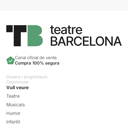
Canal oficial de venta
Compra 100% segura
Disseny i programació:
Copymouse
Vull veure
Teatre
Musicals
Humor
Infantil