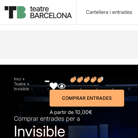
Cartellera i entrades
Descripció
Horaris
Fitxa artística
Fotos i víd
Inici
»
Teatre
»
Invisible
COMPRAR ENTRADES
A partir de
10,00€
Comprar entrades per a
Invisible