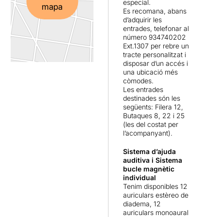
especial.
mapa
temptació de mirar cap a
Es recomana, abans
una altra banda: davant d’un
d’adquirir les
cas d’abús, d’alguna
entrades, telefonar al
número 934740202
injustícia o d’una situació
Ext.1307 per rebre un
incòmoda. Perquè
tracte personalitzat i
l’assetjament escolar no és
disposar d’un accés i
una història de bons i
una ubicació més
dolents. És una ferida
còmodes.
profunda, i sovint silenciosa,
Les entrades
que deixa cicatrius difícils
destinades són les
de curar.
següents: Filera 12,
Butaques 8, 22 i 25
(les del costat per
Invisible
destapa el silenci,
l’acompanyant).
còmplice o no, que en
ocasions pot tenir
Sistema d’ajuda
conseqüències terribles.
auditiva
i Sistema
bucle magnètic
Més enllà de la història, que
individual
ja em va semblar genial
Tenim disponibles 12
quan vaig llegir
Eloy
auriculars estèreo de
Moreno
, és just reconèixer
diadema, 12
la gran feina que han fet
auriculars monoaural