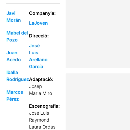
Javi
Companyia:
Morán
LaJoven
Mabel del
Direcció:
Pozo
José
Juan
Luis
Acedo
Arellano
García
Iballa
Rodríguez
Adaptació:
Josep
Marcos
Maria Miró
Pérez
Escenografia:
José Luis
Raymond
Laura Ordás