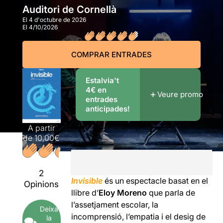
Auditori de Cornellà
El 4 d'octubre de 2026
El 4/10/2026
COMPRAR ENTRADES
Estalvia't
4€ en
Veure promo
entrades
anticipades!
A partir
de
10,00€
2
Invisible
és un espectacle basat en el
Opinions
llibre d’
Eloy Moreno
que parla de
l’assetjament escolar, la
Deixa
incomprensió, l’empatia i el desig de
la