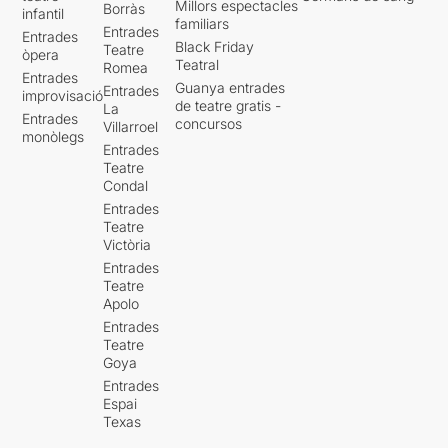
Millors espectacles
Borràs
infantil
familiars
Entrades
Entrades
Black Friday
Teatre
òpera
Teatral
Romea
Entrades
Guanya entrades
Entrades
improvisació
de teatre gratis -
La
Entrades
concursos
Villarroel
monòlegs
Entrades
Teatre
Condal
Entrades
Teatre
Victòria
Entrades
Teatre
Apolo
Entrades
Teatre
Goya
Entrades
Espai
Texas