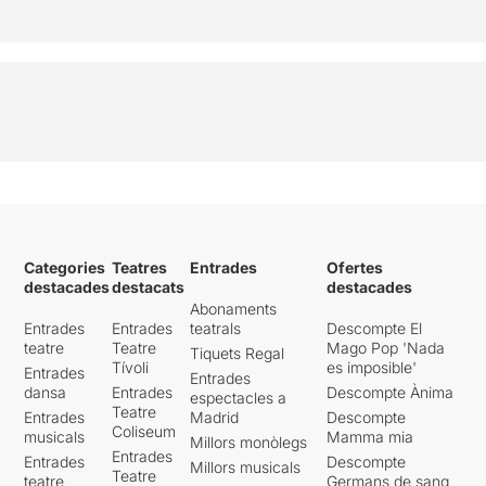
Categories
Teatres
Entrades
Ofertes
destacades
destacats
destacades
Abonaments
Entrades
Entrades
teatrals
Descompte El
teatre
Teatre
Mago Pop 'Nada
Tiquets Regal
Tívoli
es imposible'
Entrades
Entrades
dansa
Entrades
Descompte Ànima
espectacles a
Teatre
Entrades
Madrid
Descompte
Coliseum
musicals
Mamma mia
Millors monòlegs
Entrades
Entrades
Descompte
Millors musicals
Teatre
teatre
Germans de sang