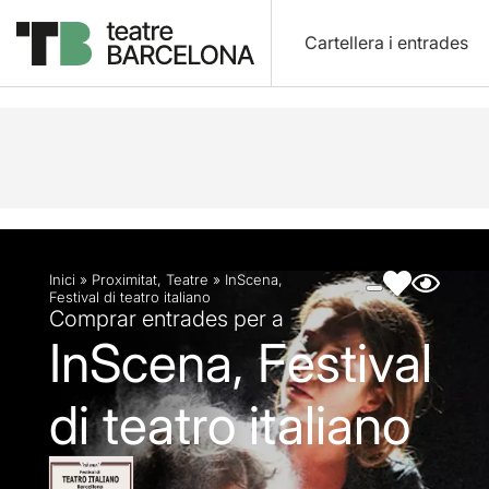
Cartellera i entrades
Descripció
Fitxa artística
Fotos i vídeos
Inici
»
Proximitat
,
Teatre
»
InScena,
Festival di teatro italiano
Comprar entrades per a
InScena, Festival
di teatro italiano