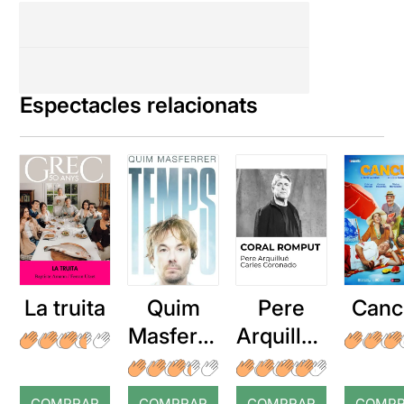
Espectacles relacionats
La truita
Quim
Pere
Canc
Masferre
Arquillué
r: Temps
: Coral
romput
COMPRAR
COMPRAR
COMPRAR
COMP