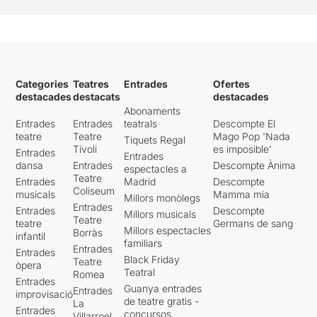
Categories
Teatres
Entrades
Ofertes
destacades
destacats
destacades
Abonaments
Entrades
Entrades
teatrals
Descompte El
teatre
Teatre
Mago Pop 'Nada
Tiquets Regal
Tívoli
es imposible'
Entrades
Entrades
dansa
Entrades
Descompte Ànima
espectacles a
Teatre
Entrades
Madrid
Descompte
Coliseum
musicals
Mamma mia
Millors monòlegs
Entrades
Entrades
Descompte
Millors musicals
Teatre
teatre
Germans de sang
Millors espectacles
Borràs
infantil
familiars
Entrades
Entrades
Black Friday
Teatre
òpera
Teatral
Romea
Entrades
Guanya entrades
Entrades
improvisació
de teatre gratis -
La
Entrades
concursos
Villarroel