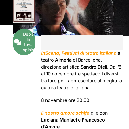
Deixa
la
teva
opinió
InScena, Festival di teatro italiano
al
teatro
Almeria
di Barcellona,
direzione artistica
Sandro Dieli
. Dall’8
al 10 novembre tre spettacoli diversi
tra loro per rappresentare al meglio la
cultura teatrale italiana.
8 novembre ore 20.00
Il nostro amore schifo
di e
con
Luciana Maniaci
e
Francesco
d’Amore
.