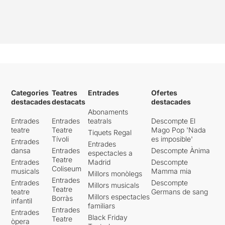
Categories
Teatres
Entrades
Ofertes
destacades
destacats
destacades
Abonaments
Entrades
Entrades
teatrals
Descompte El
teatre
Teatre
Mago Pop 'Nada
Tiquets Regal
Tívoli
es imposible'
Entrades
Entrades
dansa
Entrades
Descompte Ànima
espectacles a
Teatre
Entrades
Madrid
Descompte
Coliseum
musicals
Mamma mia
Millors monòlegs
Entrades
Entrades
Descompte
Millors musicals
Teatre
teatre
Germans de sang
Millors espectacles
Borràs
infantil
familiars
Entrades
Entrades
Black Friday
Teatre
òpera