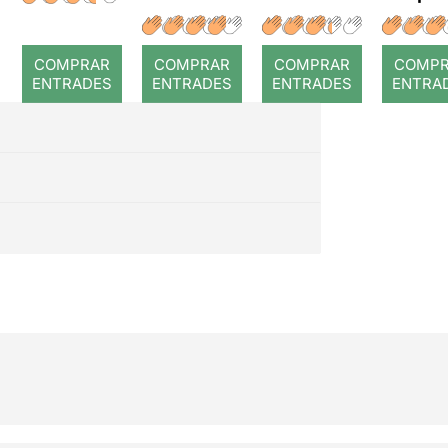
a temps
r: Temps
: Cor
romp
COMPRAR
COMPRAR
COMPRAR
COMP
ENTRADES
ENTRADES
ENTRADES
ENTRA