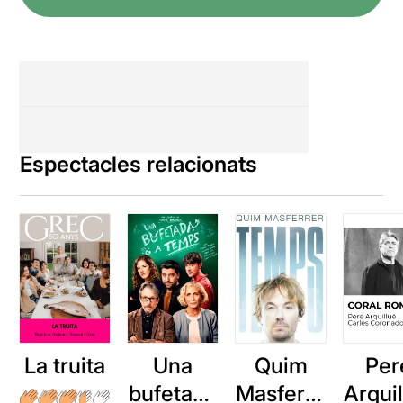
Espectacles relacionats
La truita
Una
Quim
Per
bufetada
Masferre
Arqui