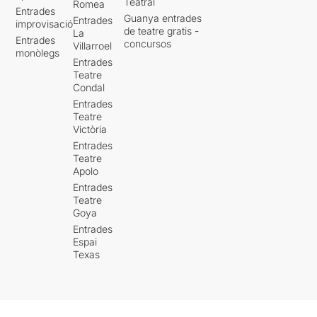
Teatral
Romea
Entrades
Guanya entrades
Entrades
improvisació
de teatre gratis -
La
Entrades
concursos
Villarroel
monòlegs
Entrades
Teatre
Condal
Entrades
Teatre
Victòria
Entrades
Teatre
Apolo
Entrades
Teatre
Goya
Entrades
Espai
Texas