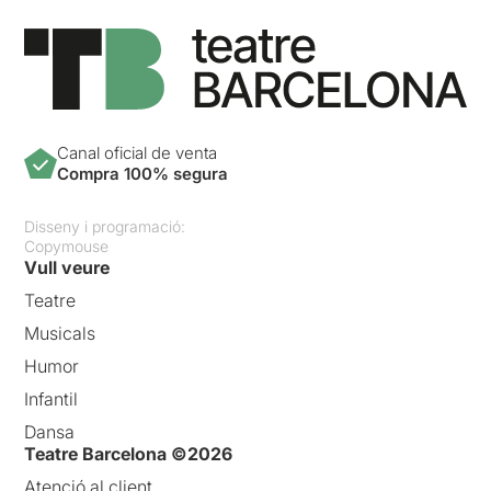
Canal oficial de venta
Compra 100% segura
Disseny i programació:
Copymouse
Vull veure
Teatre
Musicals
Humor
Infantil
Dansa
Teatre Barcelona ©2026
Atenció al client