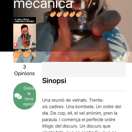
mecànica
3
Opinions
Sinopsi
Deixa
la
teva
Una reunió de veïnats. Trenta-
opinió
sis cadires. Una bombeta. Un ordre del
dia. De cop, ell, el veí anònim, pren la
paraula. I comença el perfecte ordre
il·lògic del discurs. Un discurs que