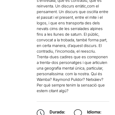
s’entretalla, que es contradiu, que es
reinventa. Un discurs erràtic,com el
pensament. Un discurs que oscil·la entre
el passat i el present, entre el mite i el
logos, i que ens transporta des dels
nevats cims de les serralades alpines
fins a les llunes de saturn. El públic,
convocat a la trobada, també forma part,
en certa manera, d’aquest discurs. El
contradiu, l’incomoda, el reescriu.
Trenta-dues cadires que es correponen
a trenta-dos personatges i que articulen
una geografia mental única, particular,
personalíssima: com la nostra. Qui és
Wamba? Raymond Pulidor? Netxàiev?
Per què sempre tenim la sensació que
estem citant algú?
Durada:
Idioma: