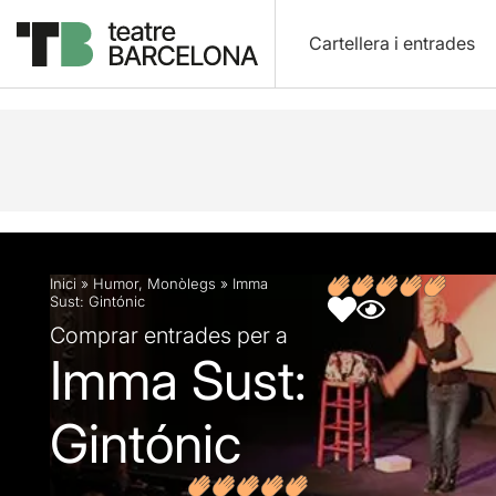
Cartellera i entrades
Descripció
Fitxa artística
Opinions
Inici
»
Humor
,
Monòlegs
»
Imma
Sust: Gintónic
Comprar entrades per a
Imma Sust:
Gintónic