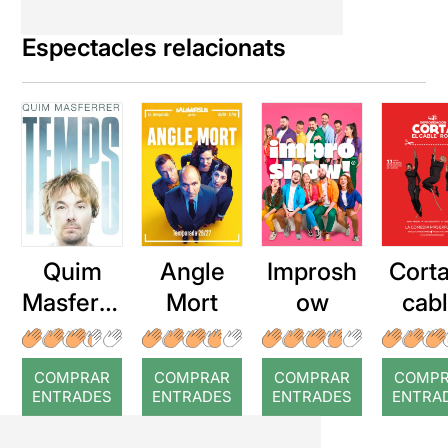
Espectacles relacionats
Quim
Angle
Improsh
Corta
Masferre
Mort
ow
cab
r: Temps
roj
COMPRAR
COMPRAR
COMPRAR
COMP
ENTRADES
ENTRADES
ENTRADES
ENTRA