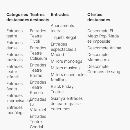
Categories
Teatres
Entrades
Ofertes
destacades
destacats
destacades
Abonaments
Entrades
Entrades
teatrals
Descompte El
teatre
Teatre
Mago Pop 'Nada
Tiquets Regal
Tívoli
es imposible'
Entrades
Entrades
dansa
Entrades
Descompte Ànima
espectacles a
Teatre
Entrades
Madrid
Descompte
Coliseum
musicals
Mamma mia
Millors monòlegs
Entrades
Entrades
Descompte
Millors musicals
Teatre
teatre
Germans de sang
Millors espectacles
Borràs
infantil
familiars
Entrades
Entrades
Black Friday
Teatre
òpera
Teatral
Romea
Entrades
Guanya entrades
Entrades
improvisació
de teatre gratis -
La
Entrades
concursos
Villarroel
monòlegs
Entrades
Teatre
Condal