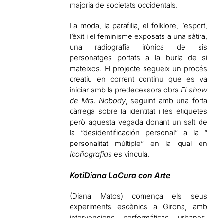
majoria de societats occidentals.
La moda, la parafilia, el folklore, l’esport,
l’èxit i el feminisme exposats a una sàtira,
una radiografia irònica de sis
personatges portats a la burla de si
mateixos. El projecte segueix un procés
creatiu en corrent continu que es va
iniciar amb la predecessora obra
El show
de Mrs. Nobody
, seguint amb una forta
càrrega sobre la identitat i les etiquetes
però aquesta vegada donant un salt de
la “desidentificación personal” a la “
personalitat múltiple” en la qual en
Icoñografias
es vincula.
KotiDiana LoCura con Arte
(Diana Matos) comença els seus
experiments escènics a Girona, amb
intervencions performáticas urbanes.