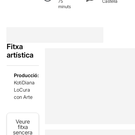
75
Castellà
minuts
Fitxa
artística
Producció:
KotiDiana
LoCura
con Arte
Veure
fitxa
sencera