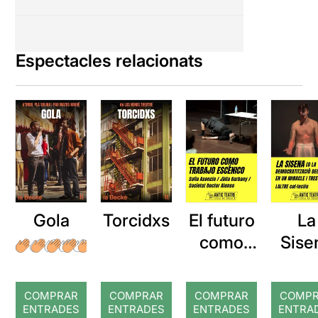
Espectacles relacionats
Gola
Torcidxs
El futuro
La
como
Sise
trabajo
[o l
escénico
demo
COMPRAR
COMPRAR
COMPRAR
COMP
titza
ENTRADES
ENTRADES
ENTRADES
ENTRA