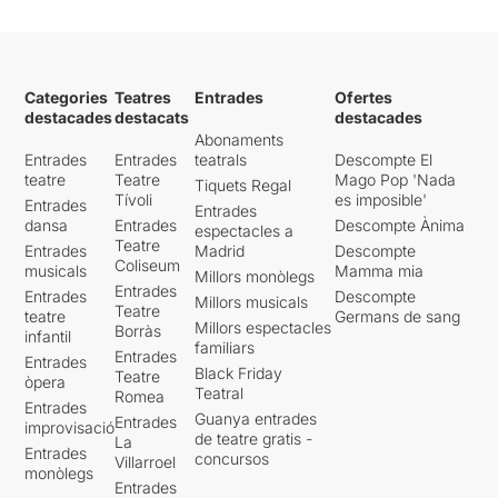
Categories
Teatres
Entrades
Ofertes
destacades
destacats
destacades
Abonaments
Entrades
Entrades
teatrals
Descompte El
teatre
Teatre
Mago Pop 'Nada
Tiquets Regal
Tívoli
es imposible'
Entrades
Entrades
dansa
Entrades
Descompte Ànima
espectacles a
Teatre
Entrades
Madrid
Descompte
Coliseum
musicals
Mamma mia
Millors monòlegs
Entrades
Entrades
Descompte
Millors musicals
Teatre
teatre
Germans de sang
Millors espectacles
Borràs
infantil
familiars
Entrades
Entrades
Black Friday
Teatre
òpera
Teatral
Romea
Entrades
Guanya entrades
Entrades
improvisació
de teatre gratis -
La
Entrades
concursos
Villarroel
monòlegs
Entrades