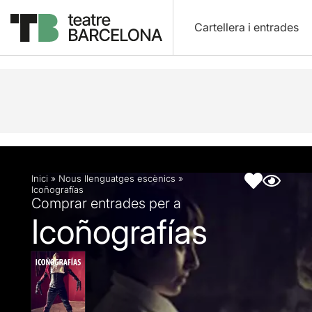
Cartellera i entrades
Descripció
Fitxa artística
Inici
»
Nous llenguatges escènics
»
Icoñografías
Comprar entrades per a
Icoñografías