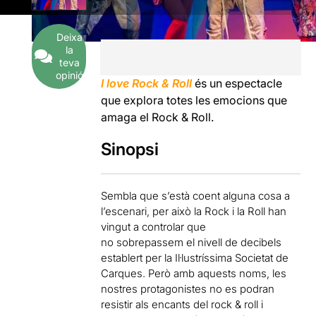
Deixa
la
teva
opinió
I love Rock & Roll
és un espectacle
que explora totes les emocions que
amaga el Rock & Roll.
Sinopsi
Sembla que s’està coent alguna cosa a
l’escenari, per això la Rock i la Roll han
vingut a controlar que
no sobrepassem el nivell de decibels
establert per la Il·lustríssima Societat de
Carques. Però amb aquests noms, les
nostres protagonistes no es podran
resistir als encants del rock & roll i