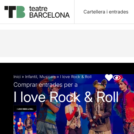
Cartellera i entrades
Descripció
Fitxa artística
Articles
Inici
»
Infantil
,
Musicals
»
I love Rock & Roll
Comprar entrades per a
I love Rock & Roll