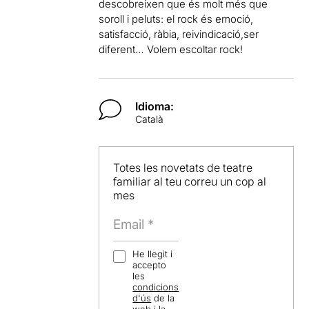
descobreixen que és molt més que
soroll i peluts: el rock és emoció,
satisfacció, ràbia, reivindicació,ser
diferent… Volem escoltar rock!
Idioma:
Català
Totes les novetats de teatre
familiar al teu correu un cop al
mes
He llegit i
accepto
les
condicions
d'ús
de la
web i la