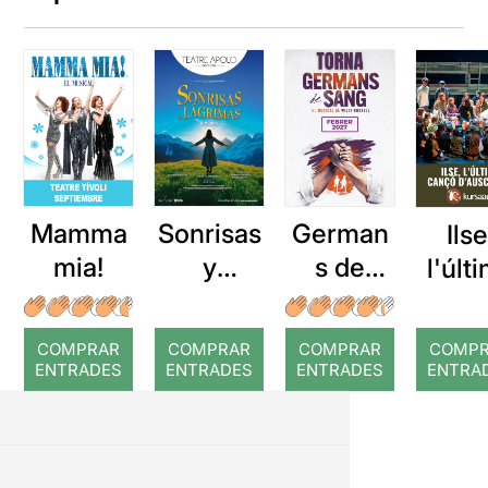
Mamma
Sonrisas
German
Ilse
mia!
y
s de
l'últ
lágrimas
sang
can
d'Au
COMPRAR
COMPRAR
COMPRAR
COMP
wit
ENTRADES
ENTRADES
ENTRADES
ENTRA