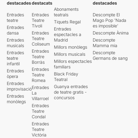
destacades
destacats
destacades
Abonaments
Entrades
Entrades
teatrals
Descompte El
teatre
Teatre
Mago Pop 'Nada
Tiquets Regal
Tívoli
es imposible'
Entrades
Entrades
dansa
Entrades
Descompte Ànima
espectacles a
Teatre
Entrades
Madrid
Descompte
Coliseum
musicals
Mamma mia
Millors monòlegs
Entrades
Entrades
Descompte
Millors musicals
Teatre
teatre
Germans de sang
Millors espectacles
Borràs
infantil
familiars
Entrades
Entrades
Black Friday
Teatre
òpera
Teatral
Romea
Entrades
Guanya entrades
Entrades
improvisació
de teatre gratis -
La
Entrades
concursos
Villarroel
monòlegs
Entrades
Teatre
Condal
Entrades
Teatre
Victòria