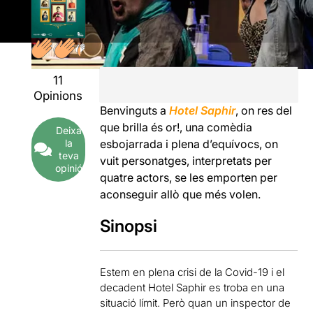
11
Opinions
Benvinguts a
Hotel Saphir
, on res del
que brilla és or!, una comèdia
Deixa
la
esbojarrada i plena d’equívocs, on
teva
vuit personatges, interpretats per
opinió
quatre actors, se les emporten per
aconseguir allò que més volen.
Sinopsi
Estem en plena crisi de la Covid-19 i el
decadent Hotel Saphir es troba en una
situació límit. Però quan un inspector de