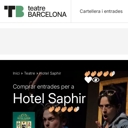
Cartellera i entrades
Descripció
Fitxa artística
Opinions
Inici
»
Teatre
»
Hotel Saphir
Comprar entrades per a
Hotel Saphir