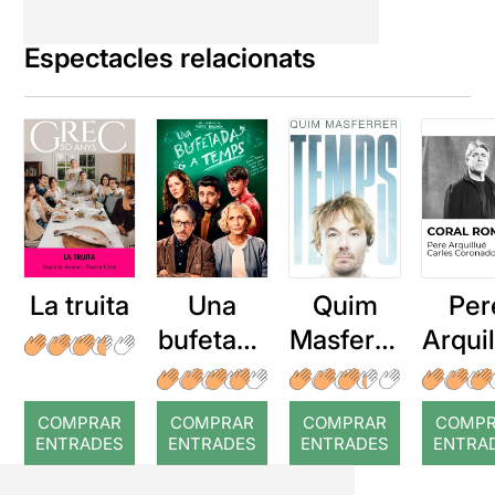
Espectacles relacionats
La truita
Una
Quim
Per
bufetada
Masferre
Arqui
a temps
r: Temps
: Cor
romp
COMPRAR
COMPRAR
COMPRAR
COMP
ENTRADES
ENTRADES
ENTRADES
ENTRA