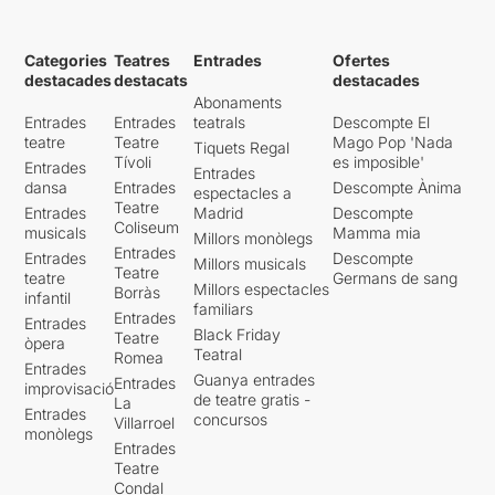
Categories
Teatres
Entrades
Ofertes
destacades
destacats
destacades
Abonaments
Entrades
Entrades
teatrals
Descompte El
teatre
Teatre
Mago Pop 'Nada
Tiquets Regal
Tívoli
es imposible'
Entrades
Entrades
dansa
Entrades
Descompte Ànima
espectacles a
Teatre
Entrades
Madrid
Descompte
Coliseum
musicals
Mamma mia
Millors monòlegs
Entrades
Entrades
Descompte
Millors musicals
Teatre
teatre
Germans de sang
Millors espectacles
Borràs
infantil
familiars
Entrades
Entrades
Black Friday
Teatre
òpera
Teatral
Romea
Entrades
Guanya entrades
Entrades
improvisació
de teatre gratis -
La
Entrades
concursos
Villarroel
monòlegs
Entrades
Teatre
Condal