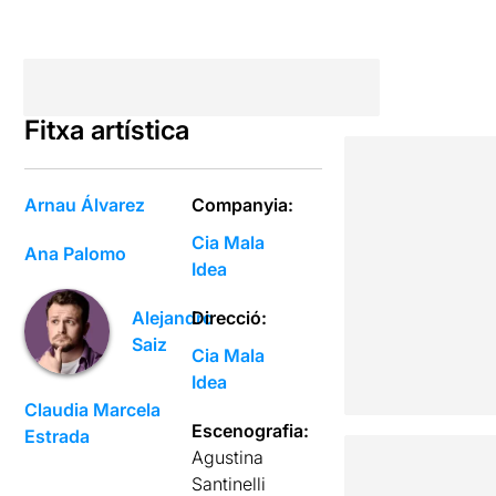
Fitxa artística
Arnau Álvarez
Companyia:
Cia Mala
Ana Palomo
Idea
Direcció:
Alejandro
Saiz
Cia Mala
Idea
Claudia Marcela
Escenografia:
Estrada
Agustina
Santinelli