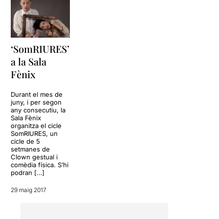
‘SomRIURES’
a la Sala
Fènix
Durant el mes de
juny, i per segon
any consecutiu, la
Sala Fènix
organitza el cicle
SomRIURES, un
cicle de 5
setmanes de
Clown gestual i
comèdia física. S’hi
podran […]
29 maig 2017