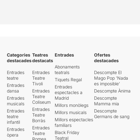
Categories
Teatres
Entrades
Ofertes
destacades
destacats
destacades
Abonaments
Entrades
Entrades
teatrals
Descompte El
teatre
Teatre
Mago Pop 'Nada
Tiquets Regal
Tívoli
es imposible'
Entrades
Entrades
dansa
Entrades
Descompte Ànima
espectacles a
Teatre
Entrades
Madrid
Descompte
Coliseum
musicals
Mamma mia
Millors monòlegs
Entrades
Entrades
Descompte
Millors musicals
Teatre
teatre
Germans de sang
Millors espectacles
Borràs
infantil
familiars
Entrades
Entrades
Black Friday
Teatre
òpera
Teatral
Romea