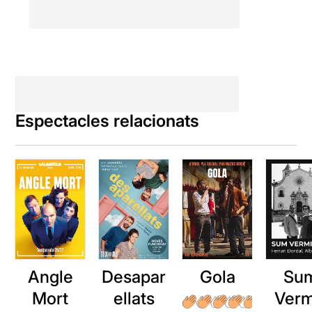
Espectacles relacionats
Angle
Desapar
Gola
Su
Mort
ellats
Verm