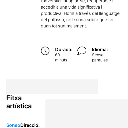
l’adversitat, adaptar-se, recuperarse i
accedir a una vida significativa i
productiva. Hom! a través del llenguatge
del pallasso, reflexiona sobre que fer
quan tot surt malament.
Durada:
Idioma:
60
Sense
minuts
paraules
Fitxa
artística
Sonso
Direcció: