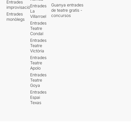
Entrades
Guanya entrades
Entrades
improvisació
de teatre gratis -
La
Entrades
concursos
Villarroel
monòlegs
Entrades
Teatre
Condal
Entrades
Teatre
Victòria
Entrades
Teatre
Apolo
Entrades
Teatre
Goya
Entrades
Espai
Texas