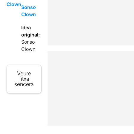
Clown
Sonso
Clown
Idea
original:
Sonso
Clown
Veure
fitxa
sencera