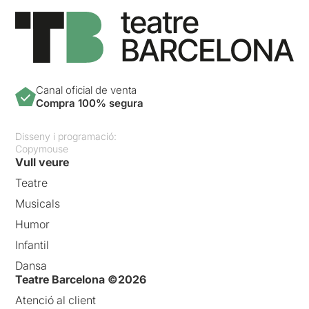
Canal oficial de venta
Compra 100% segura
Disseny i programació:
Copymouse
Vull veure
Teatre
Musicals
Humor
Infantil
Dansa
Teatre Barcelona ©2026
Atenció al client