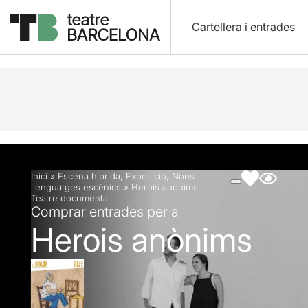
Cartellera i entrades
Descripció
Fitxa artística
Fotos i vídeos
Inici
»
Escena híbrida
,
Exposició
,
Nous
llenguatges escènics
»
Herois anònims
Teatre documental
Comprar entrades per a
Herois anònims