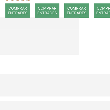
trabajo
look
COMPRAR
COMPRAR
COMPRAR
COMP
escénico
arab
ENTRADES
ENTRADES
ENTRADES
ENTRA