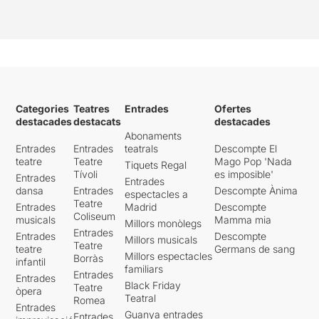
Categories
Teatres
Entrades
Ofertes
destacades
destacats
destacades
Abonaments
Entrades
Entrades
teatrals
Descompte El
teatre
Teatre
Mago Pop 'Nada
Tiquets Regal
Tívoli
es imposible'
Entrades
Entrades
dansa
Entrades
Descompte Ànima
espectacles a
Teatre
Entrades
Madrid
Descompte
Coliseum
musicals
Mamma mia
Millors monòlegs
Entrades
Entrades
Descompte
Millors musicals
Teatre
teatre
Germans de sang
Millors espectacles
Borràs
infantil
familiars
Entrades
Entrades
Black Friday
Teatre
òpera
Teatral
Romea
Entrades
Guanya entrades
Entrades