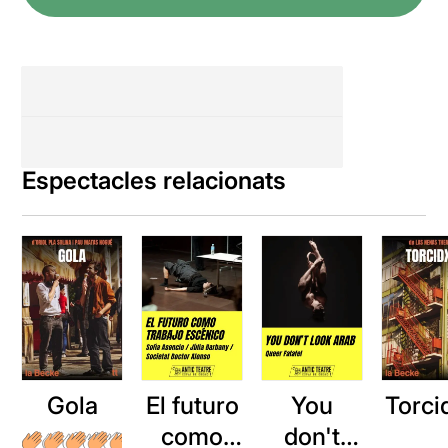
Espectacles relacionats
Gola
El futuro
You
Torci
como
don't