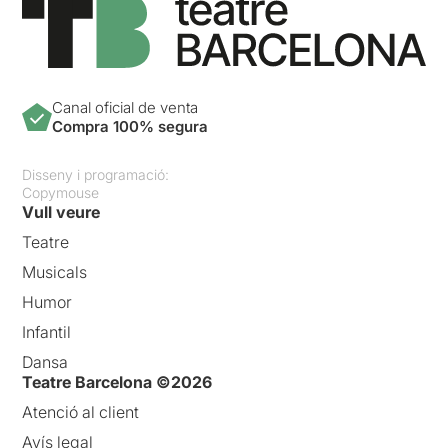
Canal oficial de venta
Compra 100% segura
Disseny i programació:
Copymouse
Vull veure
Teatre
Musicals
Humor
Infantil
Dansa
Teatre Barcelona ©2026
Atenció al client
Avís legal