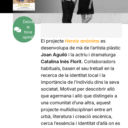
Deixa
la
teva
opinió
El projecte
Herois anònims
es
desenvolupa de mà de l’artista plàstic
Joan Aguiló
i la actriu i dramaturga
Catalina Inès Florit.
Col·laboradors
habituals, basen el seu treball en la
recerca de la identitat local i la
importància de l’individu dins la seva
societat. Motivat per descobrir allò
que agermana i allò que distingeix a
una comunitat d’una altra, aquest
projecte multidisciplinari entre art
urbà, literatura i creació escènica,
cerca l’essència i identitat d’allà on es