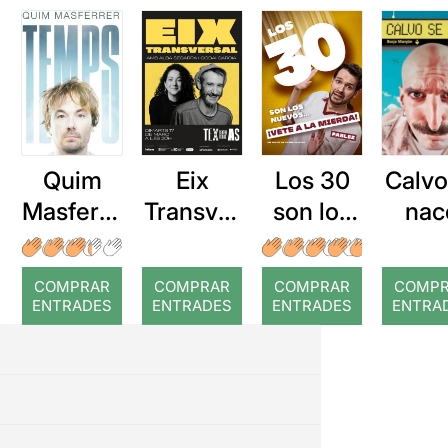
Quim
Eix
Los 30
Calvo
Masferre
Transver
son los
nac
r: Temps
sal
nuevos...
¡Vete a la
COMPRAR
COMPRAR
COMPRAR
COMP
mierda!
ENTRADES
ENTRADES
ENTRADES
ENTRA