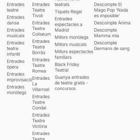
Entrades
Entrades
teatrals
Descompte El
teatre
Teatre
Mago Pop 'Nada
Tiquets Regal
Tívoli
es imposible'
Entrades
Entrades
dansa
Entrades
Descompte Ànima
espectacles a
Teatre
Entrades
Madrid
Descompte
Coliseum
musicals
Mamma mia
Millors monòlegs
Entrades
Entrades
Descompte
Millors musicals
Teatre
teatre
Germans de sang
Millors espectacles
Borràs
infantil
familiars
Entrades
Entrades
Black Friday
Teatre
òpera
Teatral
Romea
Entrades
Guanya entrades
Entrades
improvisació
de teatre gratis -
La
Entrades
concursos
Villarroel
monòlegs
Entrades
Teatre
Condal
Entrades
Teatre
Victòria
Entrades
Teatre