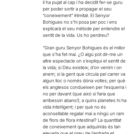
li ha pujat al cap i ha decidit fer-se guru
per poder sortir a propagar el seu
“coneixement” il·limitat. El Senyor
Bohigues no s’hi posa per poc i ens
explicarà el seu mètode per entendre el
sentit de la vida. Us ho perdreu?
“Gran guru Senyor Bohigues és el millor
que s’ha fet mai. ¿O algú pot dir-me un
altre espectacle on s’expliqui el sentit de
la vida; si Déu existeix; d’on venim i on
anem; si la gent que circula pel carrer va
algun lloc o només dóna voltes; per què
els anglesos condueixen per l’esquerra i
no per davant (que això sí faria que
arribessin abans!); a quins planetes hi ha
vida intel·ligent; i per què no és
aconsellable regalar mai a ningú un ram
de flors de flora intestinal? La quantitat
de coneixement que adquiriràs és tan
elevada que el preu de l’entrada et