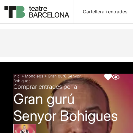
Cartellera i entrades
Descripció
Fitxa artística
Inici
»
Monòlegs
»
Gran gurú Senyor
Bohigues
Comprar entrades per a
Gran gurú
Senyor Bohigues