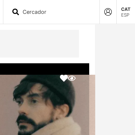
CAT
ESP