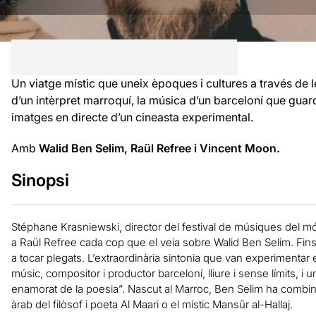
Un viatge místic que uneix èpoques i cultures a través de l
d’un intèrpret marroquí, la música d’un barceloní que guard
imatges en directe d’un cineasta experimental.
Amb
Walid Ben Selim, Raül Refree i Vincent Moon.
Sinopsi
Stéphane Krasniewski, director del festival de músiques del mó
a Raül Refree cada cop que el veia sobre Walid Ben Selim. Fins 
a tocar plegats. L’extraordinària sintonia que van experimentar
músic, compositor i productor barceloní, lliure i sense límits, i 
enamorat de la poesia”. Nascut al Marroc, Ben Selim ha combin
àrab del filòsof i poeta Al Maari o el místic Mansûr al-Hallaj.