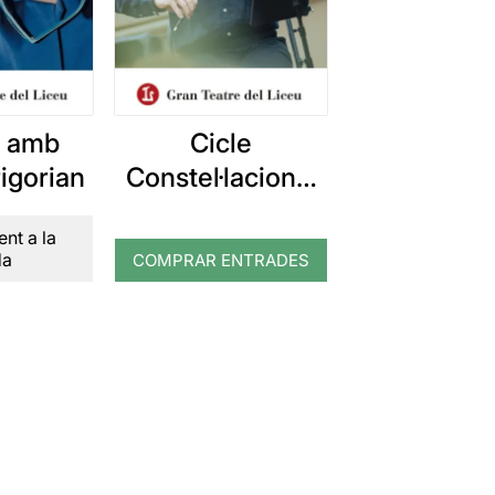
t amb
Cicle
igorian
Constel·lacions:
Concert de
nt a la
cambra I
da
COMPRAR ENTRADES