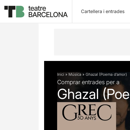
Cartellera i entrades
Descripció
Fitxa artística
Inici
»
Música
»
Ghazal (Poema d’amor)
Comprar entrades per a
Ghazal (Po