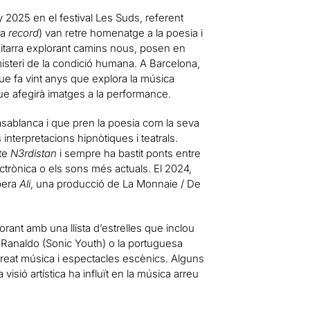
ny 2025 en el festival Les Suds, referent
ca
record
) van retre homenatge a la poesia i
guitarra explorant camins nous, posen en
isteri de la condició humana. A Barcelona,
e fa vint anys que explora la música
ue afegirà imatges a la performance.
asablanca i que pren la poesia com la seva
 interpretacions hipnòtiques i teatrals.
cte
N3rdistan
i sempre ha bastit ponts entre
lectrònica o els sons més actuals. El 2024,
òpera
Ali
, una producció de La Monnaie / De
orant amb una llista d’estrelles que inclou
 Ranaldo (Sonic Youth) o la portuguesa
creat música i espectacles escènics. Alguns
visió artística ha influït en la música arreu