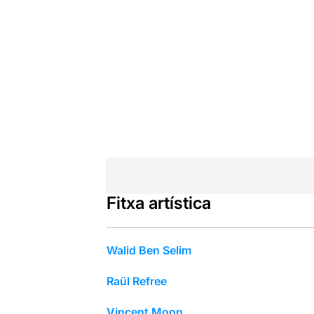
Fitxa artística
Walid Ben Selim
Raül Refree
Vincent Moon