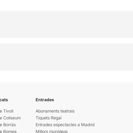
cats
Entrades
e Tívoli
Abonaments teatrals
re Coliseum
Tiquets Regal
e Borràs
Entrades espectacles a Madrid
re Romea
Millors monòlegs