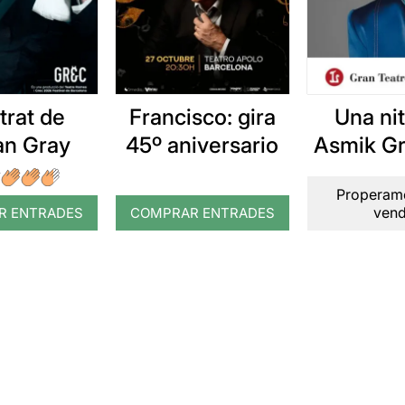
etrat de
Francisco: gira
Una ni
an Gray
45º aniversario
Asmik Gr
Properame
ven
R ENTRADES
COMPRAR ENTRADES