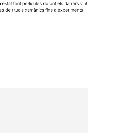
stat fent pel·lícules durant els darrers vint
des de rituals xamànics fins a experiments