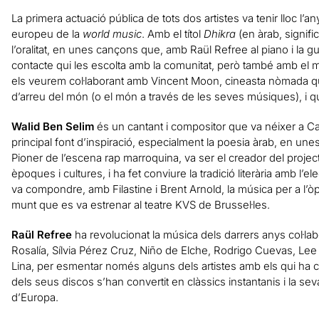
La primera actuació pública de tots dos artistes va tenir lloc l’a
europeu de la
world music
. Amb el títol
Dhikra
(en àrab, signifi
l’oralitat, en unes cançons que, amb Raül Refree al piano i la 
contacte qui les escolta amb la comunitat, però també amb el m
els veurem col·laborant amb Vincent Moon, cineasta nòmada qu
d’arreu del món (o el món a través de les seves músiques), i q
Walid Ben Selim
és un cantant i compositor que va néixer a C
principal font d’inspiració, especialment la poesia àrab, en unes
Pioner de l’escena rap marroquina, va ser el creador del proje
èpoques i cultures, i ha fet conviure la tradició literària amb l’e
va compondre, amb Filastine i Brent Arnold, la música per a l’
munt que es va estrenar al teatre KVS de Brussel·les.
Raül Refree
ha revolucionat la música dels darrers anys col·lab
Rosalía, Sílvia Pérez Cruz, Niño de Elche, Rodrigo Cuevas, Lee
Lina, per esmentar només alguns dels artistes amb els qui ha 
dels seus discos s’han convertit en clàssics instantanis i la seva 
d’Europa.