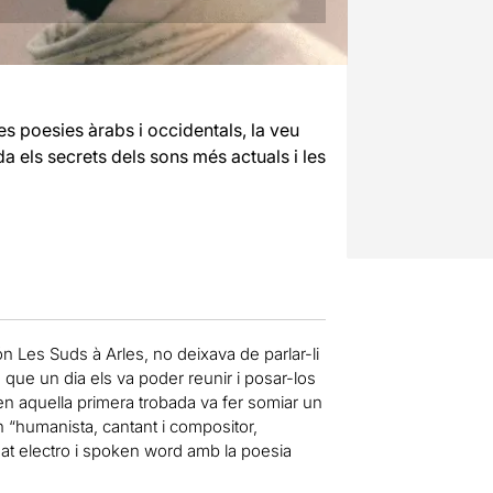
es poesies àrabs i occidentals, la veu
a els secrets dels sons més actuals i les
n Les Suds à Arles, no deixava de parlar-li
que un dia els va poder reunir i posar-los
 en aquella primera trobada va fer somiar un
un “humanista, cantant i compositor,
at electro i spoken word amb la poesia