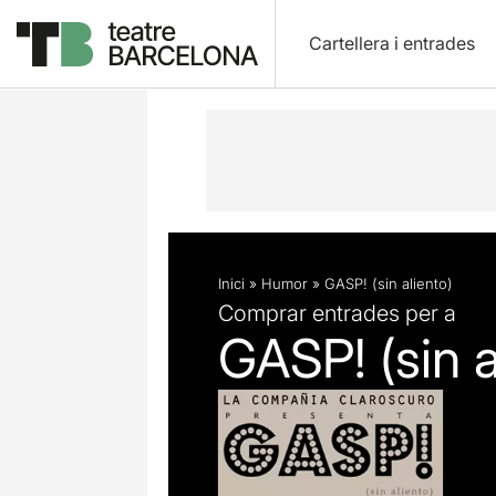
Cartellera i entrades
Descripció
Fitxa artística
Inici
»
Humor
»
GASP! (sin aliento)
Comprar entrades per a
GASP! (sin a