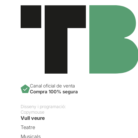
Canal oficial de venta
Compra 100% segura
Disseny i programació:
Copymouse
Vull veure
Teatre
Musicals