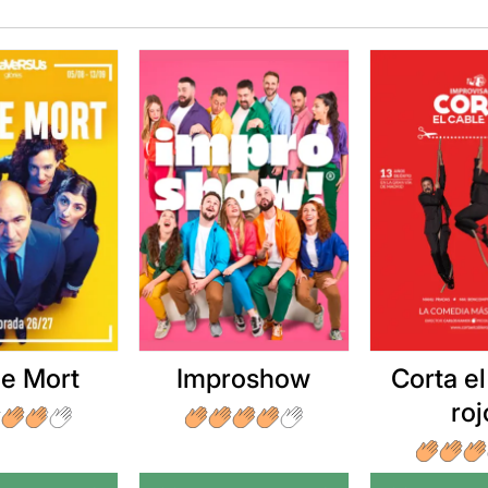
e Mort
Improshow
Corta el
roj