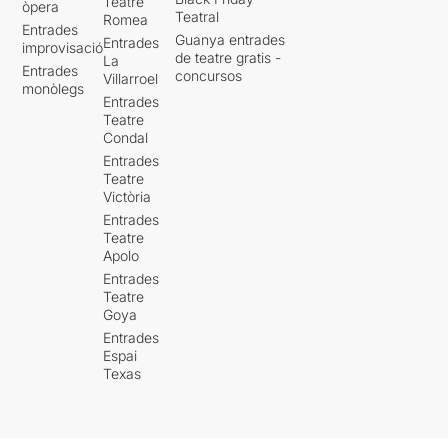
Teatre
òpera
Teatral
Romea
Entrades
Guanya entrades
Entrades
improvisació
de teatre gratis -
La
Entrades
concursos
Villarroel
monòlegs
Entrades
Teatre
Condal
Entrades
Teatre
Victòria
Entrades
Teatre
Apolo
Entrades
Teatre
Goya
Entrades
Espai
Texas