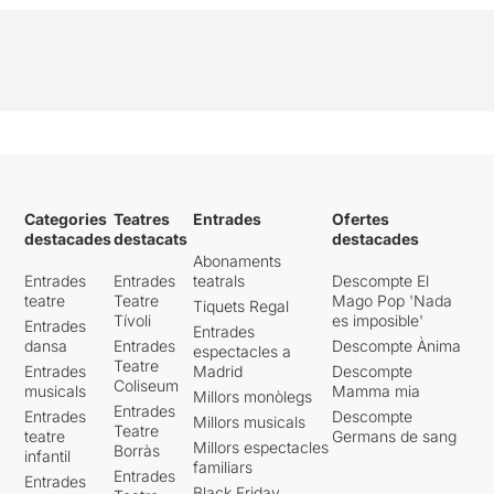
Categories
Teatres
Entrades
Ofertes
destacades
destacats
destacades
Abonaments
Entrades
Entrades
teatrals
Descompte El
teatre
Teatre
Mago Pop 'Nada
Tiquets Regal
Tívoli
es imposible'
Entrades
Entrades
dansa
Entrades
Descompte Ànima
espectacles a
Teatre
Entrades
Madrid
Descompte
Coliseum
musicals
Mamma mia
Millors monòlegs
Entrades
Entrades
Descompte
Millors musicals
Teatre
teatre
Germans de sang
Millors espectacles
Borràs
infantil
familiars
Entrades
Entrades
Black Friday