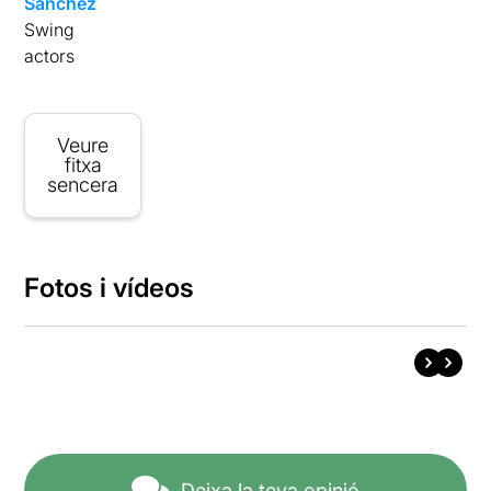
Sánchez
Swing
actors
Veure
fitxa
sencera
Fotos i vídeos
Deixa la teva opinió