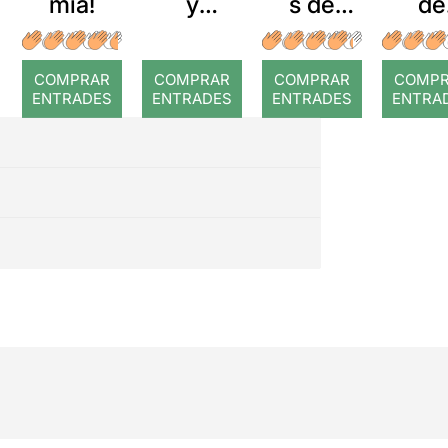
mia!
y
s de
de
lágrimas
sang
nosal
s
COMPRAR
COMPRAR
COMPRAR
COMP
ENTRADES
ENTRADES
ENTRADES
ENTRA