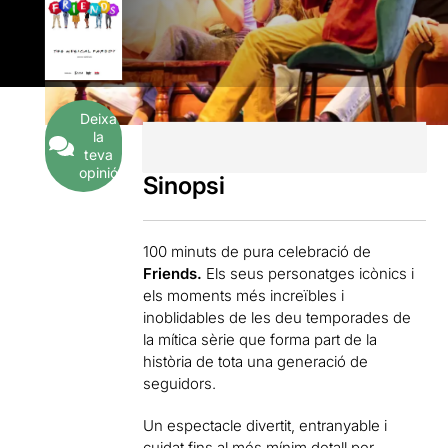
Deixa
la
teva
opinió
Sinopsi
100 minuts de pura celebració de
Friends.
Els seus personatges icònics i
els moments més increïbles i
inoblidables de les deu temporades de
la mítica sèrie que forma part de la
història de tota una generació de
seguidors.
Un espectacle divertit, entranyable i
cuidat fins al més mínim detall per