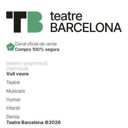
Canal oficial de venta
Compra 100% segura
Disseny i programació:
Copymouse
Vull veure
Teatre
Musicals
Humor
Infantil
Dansa
Teatre Barcelona ©2026