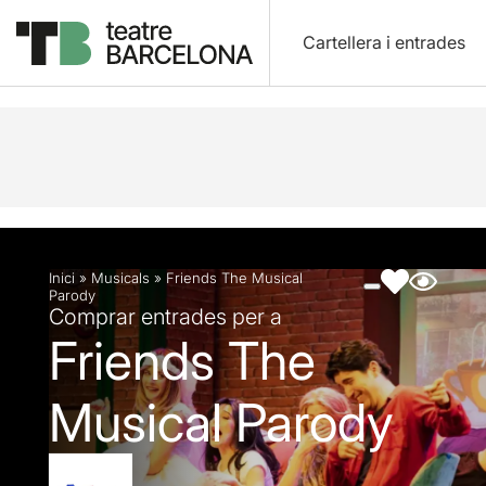
Cartellera i entrades
Descripció
Fitxa artística
Fotos i vídeos
Inici
»
Musicals
»
Friends The Musical
Parody
Comprar entrades per a
Friends The
Musical Parody