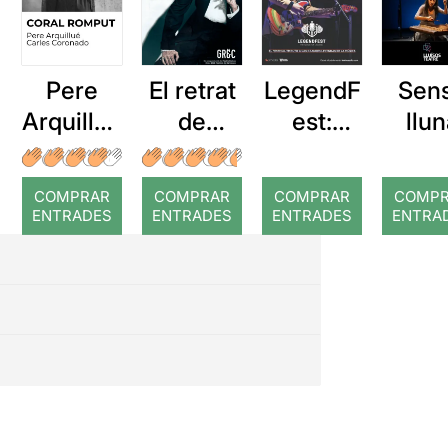
Pere
El retrat
LegendF
Sen
Arquillué
de
est:
llu
: Coral
Dorian
Showbe
romput
Gray
at. Una
COMPRAR
COMPRAR
COMPRAR
COMP
nit amb
ENTRADES
ENTRADES
ENTRADES
ENTRA
els
Beatles