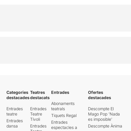
Categories
Teatres
Entrades
Ofertes
destacades
destacats
destacades
Abonaments
Entrades
Entrades
teatrals
Descompte El
teatre
Teatre
Mago Pop 'Nada
Tiquets Regal
Tívoli
es imposible'
Entrades
Entrades
dansa
Entrades
Descompte Ànima
espectacles a