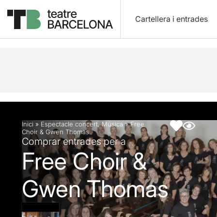
Cartellera i entrades
Descripció
Fitxa artística
Fotos i vídeos
Inici
»
Espectacle concert
,
Música
»
Free
Choir & Gwen Thomas
Comprar entrades per a
Free Choir &
Gwen Thomas