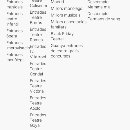
Teatre
Entrades
Madrid
Descompte
Coliseum
musicals
Mamma mia
Millors monòlegs
Entrades
Entrades
Descompte
Millors musicals
Teatre
teatre
Germans de sang
Millors espectacles
Borràs
infantil
familiars
Entrades
Entrades
Black Friday
Teatre
òpera
Teatral
Romea
Entrades
Guanya entrades
Entrades
improvisació
de teatre gratis -
La
Entrades
concursos
Villarroel
monòlegs
Entrades
Teatre
Condal
Entrades
Teatre
Victòria
Entrades
Teatre
Apolo
Entrades
Teatre
Goya