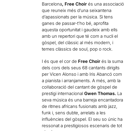
Barcelona
,
Free Choir
és una associació
que reuneix més d’una seixantena
d’apassionats per la música. Si tens
ganes de passar-t’ho bé, aprofita
aquesta oportunitat i gaudeix amb ells
amb un repertori que té com a nucli el
gòspel, del clàssic al més modern, i
temes clàssics de soul, pop o rock.
I és que el cor de
Free Choir
és la suma
dels cors dels seus 68 cantants dirigits
per Vicen Alonso i amb Iris Abancó com
a pianista i arranjaments. A més, amb la
col·laboració del cantant de gòspel de
prestigi internacional
Gwen Thomas.
La
seva música és una barreja encantadora
de ritmes africans fusionats amb jazz,
funk i, sens dubte, arrelats a les
influències del gòspel. El seu so únic ha
ressonat a prestigiosos escenaris de tot