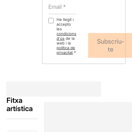
He llegit i
accepto
les
condicions
d'ús
de la
Subscriu-
web i la
política de
te
privacitat
.
*
Fitxa
artística