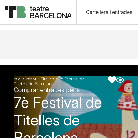
Cartellera i entrades
Descripció
Fitxa artística
Inici
»
Infantil
,
Titelles
»
7è Festival de
Titelles de Barcelona
Comprar entrades per a
7è Festival de
Titelles de
Barcelona