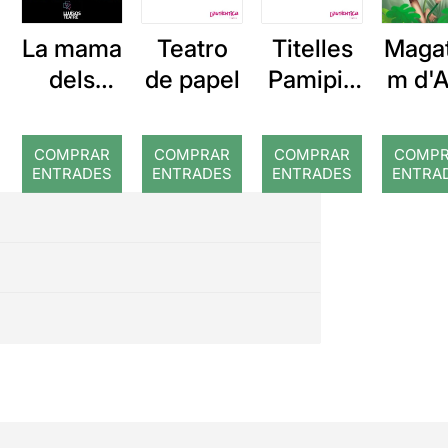
La mama
Teatro
Titelles
Maga
dels
de papel
Pamipip
m d'A
arbres
a:
El lli
Patufet,
de 
COMPRAR
COMPRAR
COMPRAR
COMP
on ets?
sel
ENTRADES
ENTRADES
ENTRADES
ENTRA