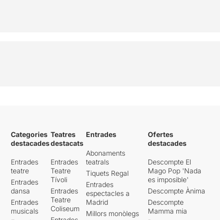
Categories
Teatres
Entrades
Ofertes
destacades
destacats
destacades
Abonaments
Entrades
Entrades
teatrals
Descompte El
teatre
Teatre
Mago Pop 'Nada
Tiquets Regal
Tívoli
es imposible'
Entrades
Entrades
dansa
Entrades
Descompte Ànima
espectacles a
Teatre
Entrades
Madrid
Descompte
Coliseum
musicals
Mamma mia
Millors monòlegs
Entrades