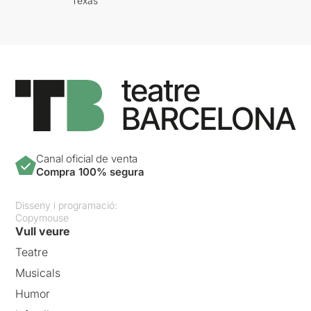
Texas
Canal oficial de venta
Compra 100% segura
Disseny i programació:
Copymouse
Vull veure
Teatre
Musicals
Humor