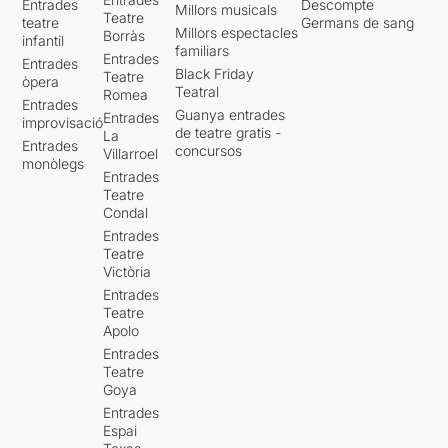
Entrades
Descompte
Millors musicals
Teatre
teatre
Germans de sang
Millors espectacles
Borràs
infantil
familiars
Entrades
Entrades
Black Friday
Teatre
òpera
Teatral
Romea
Entrades
Guanya entrades
Entrades
improvisació
de teatre gratis -
La
Entrades
concursos
Villarroel
monòlegs
Entrades
Teatre
Condal
Entrades
Teatre
Victòria
Entrades
Teatre
Apolo
Entrades
Teatre
Goya
Entrades
Espai