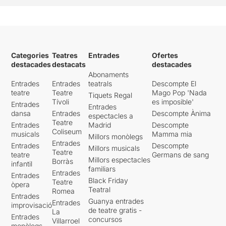
Categories
Teatres
Entrades
Ofertes
destacades
destacats
destacades
Abonaments
Entrades
Entrades
teatrals
Descompte El
teatre
Teatre
Mago Pop 'Nada
Tiquets Regal
Tívoli
es imposible'
Entrades
Entrades
dansa
Entrades
Descompte Ànima
espectacles a
Teatre
Entrades
Madrid
Descompte
Coliseum
musicals
Mamma mia
Millors monòlegs
Entrades
Entrades
Descompte
Millors musicals
Teatre
teatre
Germans de sang
Millors espectacles
Borràs
infantil
familiars
Entrades
Entrades
Black Friday
Teatre
òpera
Teatral
Romea
Entrades
Guanya entrades
Entrades
improvisació
de teatre gratis -
La
Entrades
concursos
Villarroel
monòlegs