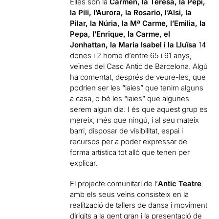
Elles són la
Carmen, la Teresa, la Pepi,
la Pili, l’Aurora, la Rosario, l’Alsi, la
Pilar, la Núria, la Mª Carme, l’Emilia, la
Pepa, l’Enrique, la Carme, el
Jonhattan, la Maria Isabel i la Lluïsa
14
dones i 2 home d’entre 65 i 91 anys,
veïnes del Casc Antic de Barcelona. Algú
ha comentat, després de veure-les, que
podrien ser les “iaies” que tenim alguns
a casa, o bé les “iaies” que algunes
serem algun dia. I és que aquest grup es
mereix, més que ningú, i al seu mateix
barri, disposar de visibilitat, espai i
recursos per a poder expressar de
forma artística tot allò que tenen per
explicar.
El projecte comunitari de l’
Antic Teatre
amb els seus veïns consisteix en la
realització de tallers de dansa i moviment
dirigits a la gent gran i la presentació de