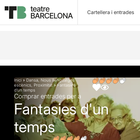
Cartellera i entrades
Descripció
Fitxa artística
Opinions
Inici
»
Dansa
,
Nous llenguatges
escènics
,
Proximitat
»
Fantasies
d’un temps
Comprar entrades per a
Fantasies d'un
temps