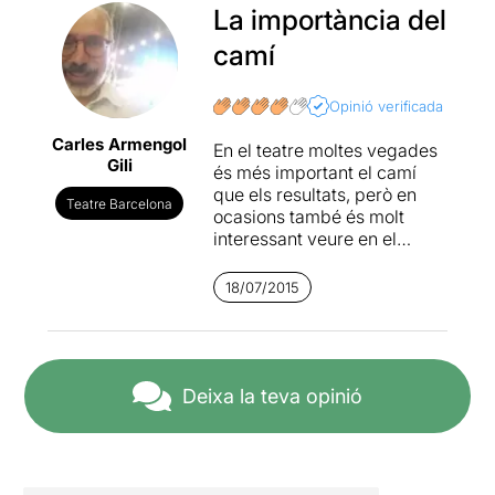
La importància del
camí
Opinió verificada
Carles Armengol
En el teatre moltes vegades
Gili
és més important el camí
que els resultats, però en
Teatre Barcelona
ocasions també és molt
interessant veure en el
resultat tot l'esforç i el valor
que hi ha hagut darrere.
18/07/2015
Veure a aquest grup de
veïns i veïnes del
Casc
Antic
a dalt de l'escenari és
un gust que per si mateix ja
val la pena, però si a sobre
Deixa la teva opinió
t'ofereixen un espectacle en
el que s'ajunten els contes,
la dansa contemporània i els
audiovisuals tot augmenta