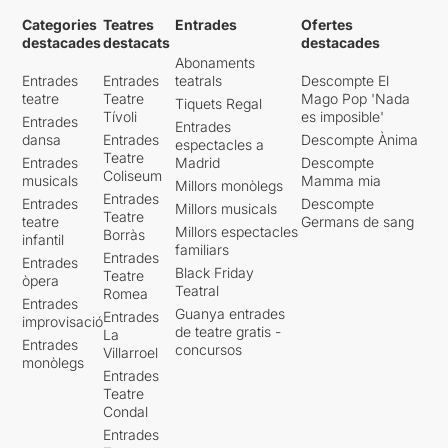
Categories
Teatres
Entrades
Ofertes
destacades
destacats
destacades
Abonaments
Entrades
Entrades
teatrals
Descompte El
teatre
Teatre
Mago Pop 'Nada
Tiquets Regal
Tívoli
es imposible'
Entrades
Entrades
dansa
Entrades
Descompte Ànima
espectacles a
Teatre
Entrades
Madrid
Descompte
Coliseum
musicals
Mamma mia
Millors monòlegs
Entrades
Entrades
Descompte
Millors musicals
Teatre
teatre
Germans de sang
Millors espectacles
Borràs
infantil
familiars
Entrades
Entrades
Black Friday
Teatre
òpera
Teatral
Romea
Entrades
Guanya entrades
Entrades
improvisació
de teatre gratis -
La
Entrades
concursos
Villarroel
monòlegs
Entrades
Teatre
Condal
Entrades