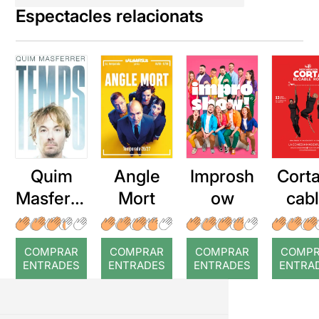
Espectacles relacionats
Quim
Angle
Improsh
Corta
Masferre
Mort
ow
cab
r: Temps
roj
COMPRAR
COMPRAR
COMPRAR
COMP
ENTRADES
ENTRADES
ENTRADES
ENTRA