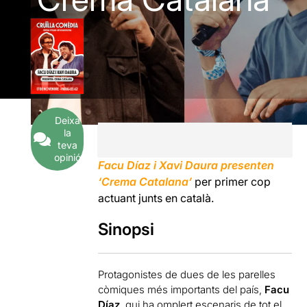
Deixa
la
teva
opinió
Facu Díaz i Xavi Daura presenten
‘Crema Catalana’
per primer cop
actuant junts en català.
Sinopsi
Protagonistes de dues de les parelles
còmiques més importants del país,
Facu
Díaz
, qui ha omplert escenaris de tot el