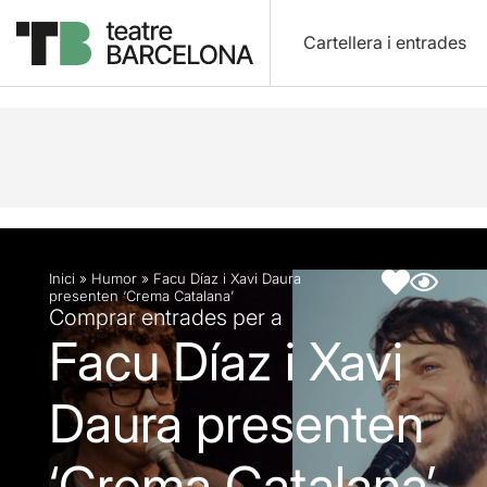
Cartellera i entrades
Descripció
Fitxa artística
Inici
»
Humor
»
Facu Díaz i Xavi Daura
presenten ‘Crema Catalana’
Comprar entrades per a
Facu Díaz i Xavi
Daura presenten
‘Crema Catalana’