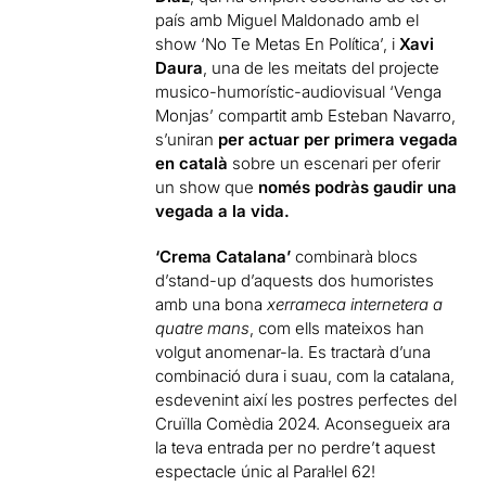
país amb Miguel Maldonado amb el
show ‘No Te Metas En Política’, i
Xavi
Daura
, una de les meitats del projecte
musico-humorístic-audiovisual ‘Venga
Monjas’ compartit amb Esteban Navarro,
s’uniran
per actuar per primera vegada
en català
sobre un escenari per oferir
un show que
només podràs gaudir una
vegada a la vida.
‘Crema Catalana’
combinarà blocs
d’stand-up d’aquests dos humoristes
amb una bona
xerrameca internetera a
quatre mans
, com ells mateixos han
volgut anomenar-la. Es tractarà d’una
combinació dura i suau, com la catalana,
esdevenint així les postres perfectes del
Cruïlla Comèdia 2024. Aconsegueix ara
la teva entrada per no perdre’t aquest
espectacle únic al Paral·lel 62!