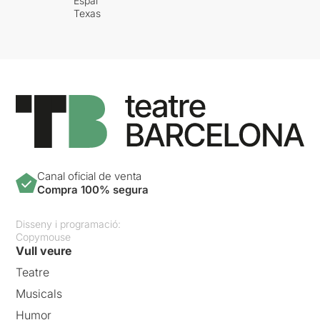
Espai
Texas
Canal oficial de venta
Compra 100% segura
Disseny i programació:
Copymouse
Vull veure
Teatre
Musicals
Humor