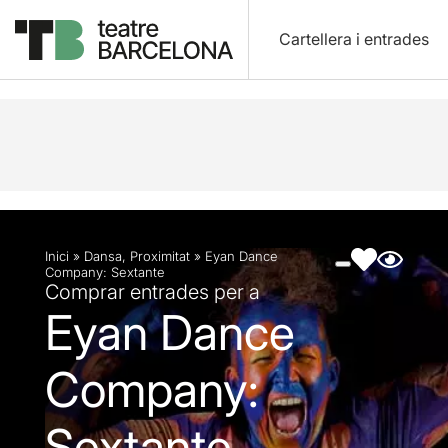
Cartellera i entrades
Descripció
Fitxa artística
Fotos i vídeos
Inici
»
Dansa
,
Proximitat
»
Eyan Dance
Company: Sextante
Comprar entrades per a
Eyan Dance
Company:
Sextante