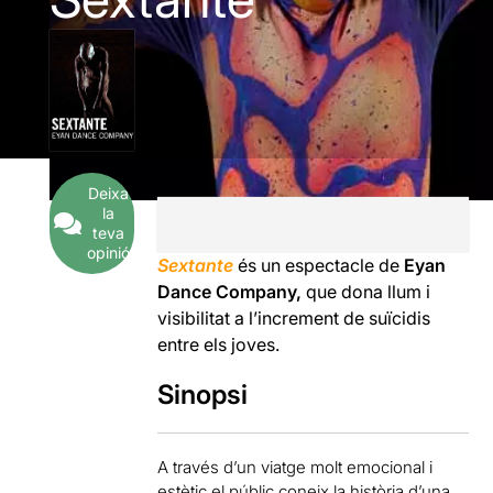
Deixa
la
teva
opinió
Sextante
és un espectacle de
Eyan
Dance Company,
que dona llum i
visibilitat a l’increment de suïcidis
entre els joves.
Sinopsi
A través d’un viatge molt emocional i
estètic el públic coneix la història d’una