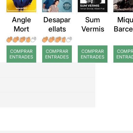
Angle
Desapar
Sum
Miqu
Mort
ellats
Vermis
Barce
a: Ro
COMPRAR
COMPRAR
COMPRAR
COMP
ENTRADES
ENTRADES
ENTRADES
ENTRA