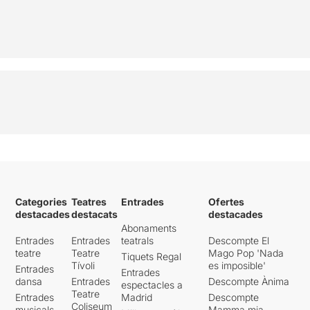
Categories
Teatres
Entrades
Ofertes
destacades
destacats
destacades
Abonaments
Entrades
Entrades
teatrals
Descompte El
teatre
Teatre
Mago Pop 'Nada
Tiquets Regal
Tívoli
es imposible'
Entrades
Entrades
dansa
Entrades
Descompte Ànima
espectacles a
Teatre
Entrades
Madrid
Descompte
Coliseum
musicals
Mamma mia