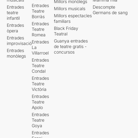
Millors monòlegs
Entrades
Entrades
Descompte
Millors musicals
Teatre
teatre
Germans de sang
Millors espectacles
Borràs
infantil
familiars
Entrades
Entrades
Black Friday
Teatre
òpera
Teatral
Romea
Entrades
Guanya entrades
Entrades
improvisació
de teatre gratis -
La
Entrades
concursos
Villarroel
monòlegs
Entrades
Teatre
Condal
Entrades
Teatre
Victòria
Entrades
Teatre
Apolo
Entrades
Teatre
Goya
Entrades