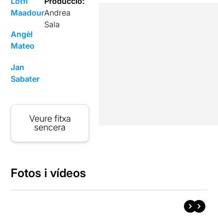
Lotfi
Producció:
Maadour
Andrea
Sala
Angèl
Mateo
Jan
Sabater
Veure fitxa
sencera
Fotos i vídeos