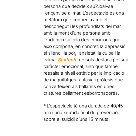
persona que decideix suïcidar-se
llençant-se al mar. L’espectacle és una
metàfora que connecta amb el
desconegut i les profunditats del mar
amb la ment d’una persona amb
tendència suïcida i les emocions que
això comporta, en concret: la depressió,
el silenci, la por, l’ansietat, la culpa i la
calma.
Sextante
no sols destaca pel seu
caràcter emocional, sinó que també
ressalta a nivell estètic per la implicació
de maquillatges fantasia i pròtesis que
converteixen als ballarins en unes
criatures bellament esborronadores.
* L’espectacle té una durada de 40/45
min i una xerrada final de prevenció
sobre el suïcidi d’uns 15 minuts.