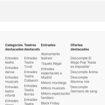
Categories
Teatres
Entrades
Ofertes
destacades
destacats
destacades
Abonaments
Entrades
Entrades
teatrals
Descompte El
teatre
Teatre
Mago Pop 'Nada
Tiquets Regal
Tívoli
es imposible'
Entrades
Entrades
dansa
Entrades
Descompte Ànima
espectacles a
Teatre
Entrades
Madrid
Descompte
Coliseum
musicals
Mamma mia
Millors monòlegs
Entrades
Entrades
Descompte
Millors musicals
Teatre
teatre
Germans de sang
Millors espectacles
Borràs
infantil
familiars
Entrades
Entrades
Black Friday
Teatre
òpera