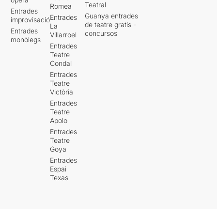
Teatral
Romea
Entrades
Guanya entrades
Entrades
improvisació
de teatre gratis -
La
Entrades
concursos
Villarroel
monòlegs
Entrades
Teatre
Condal
Entrades
Teatre
Victòria
Entrades
Teatre
Apolo
Entrades
Teatre
Goya
Entrades
Espai
Texas