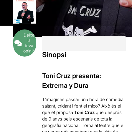
Deixa
la
teva
opinió
Sinopsi
Toni Cruz presenta:
Extrema y Dura
T’imagines passar una hora de comèdia
saltant, cridant i fent el mico? Això és el
que et proposa
Toni Cruz
que després
de 9 anys pels escenaris de tota la
geografia nacional. Torna al teatre que el
va veure néixer sabent que la vida és