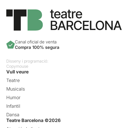
Canal oficial de venta
Compra 100% segura
Disseny i programació:
Copymouse
Vull veure
Teatre
Musicals
Humor
Infantil
Dansa
Teatre Barcelona ©2026