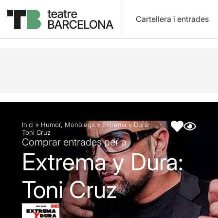
Cartellera i entrades
Descripció
Fitxa artística
Inici
»
Humor
,
Monòlegs
»
Extrema y Dura:
Toni Cruz
Comprar entrades per a
Extrema y Dura:
Toni Cruz