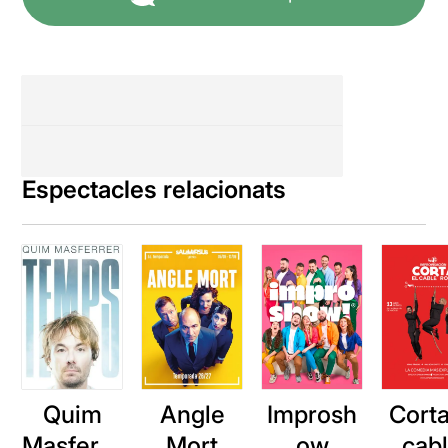
Espectacles relacionats
Quim
Angle
Improsh
Corta
Masferre
Mort
ow
cab