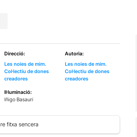
Direcció:
Autoria:
Les noies de mim.
Les noies de mim.
Col·lectiu de dones
Col·lectiu de dones
creadores
creadores
Il·luminació:
Iñigo Basauri
re fitxa sencera