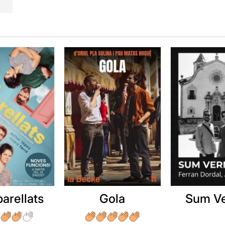
arellats
Gola
Sum V