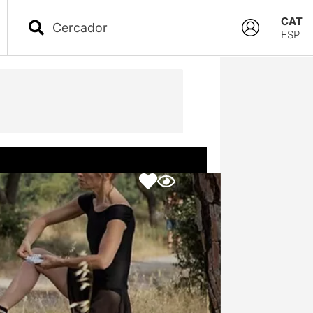
CAT
ESP