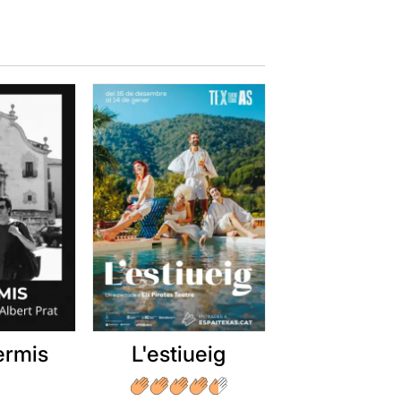
ermis
L'estiueig