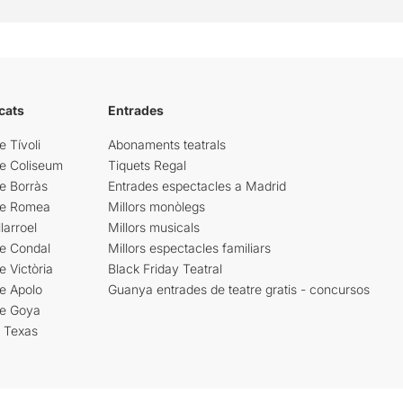
cats
Entrades
e Tívoli
Abonaments teatrals
re Coliseum
Tiquets Regal
e Borràs
Entrades espectacles a Madrid
re Romea
Millors monòlegs
larroel
Millors musicals
re Condal
Millors espectacles familiars
e Victòria
Black Friday Teatral
e Apolo
Guanya entrades de teatre gratis - concursos
re Goya
i Texas