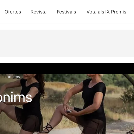
Ofertes
Revista
Festivals
Vota als IX Premis
s i sinònims
nònims