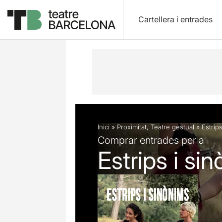
Cartellera i entrades
Descripció
Fitxa artística
Inici
»
Proximitat
,
Teatre gestual
»
Estrip
Comprar entrades per a
Estrips i si