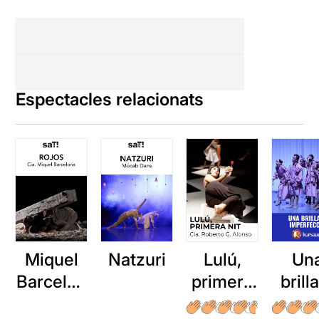
Espectacles relacionats
Miquel
Natzuri
Lulú,
Un
Barcelon
primera
brill
a: Rojos
nit
imper