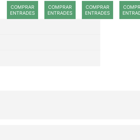
ció 
COMPRAR
COMPRAR
COMPRAR
COMP
mor
ENTRADES
ENTRADES
ENTRADES
ENTRA
d'u
piani