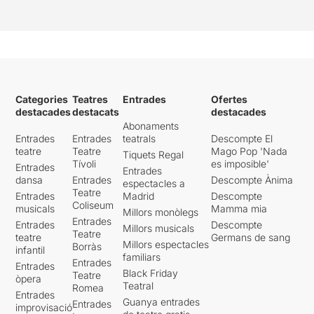
Categories
Teatres
Entrades
Ofertes
destacades
destacats
destacades
Abonaments
Entrades
Entrades
teatrals
Descompte El
teatre
Teatre
Mago Pop 'Nada
Tiquets Regal
Tívoli
es imposible'
Entrades
Entrades
dansa
Entrades
Descompte Ànima
espectacles a
Teatre
Entrades
Madrid
Descompte
Coliseum
musicals
Mamma mia
Millors monòlegs
Entrades
Entrades
Descompte
Millors musicals
Teatre
teatre
Germans de sang
Millors espectacles
Borràs
infantil
familiars
Entrades
Entrades
Black Friday
Teatre
òpera
Teatral
Romea
Entrades
Guanya entrades
Entrades
improvisació