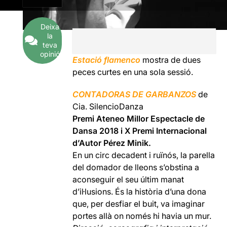
Deixa
la
teva
opinió
Estació flamenco
mostra de dues
peces curtes en una sola sessió.
CONTADORAS DE GARBANZOS
de
Cia. SilencioDanza
Premi Ateneo Millor Espectacle de
Dansa 2018 i X Premi Internacional
d’Autor Pérez Minik.
En un circ decadent i ruïnós, la parella
del domador de lleons s’obstina a
aconseguir el seu últim manat
d’il·lusions. És la història d’una dona
que, per desfiar el buit, va imaginar
portes allà on només hi havia un mur.