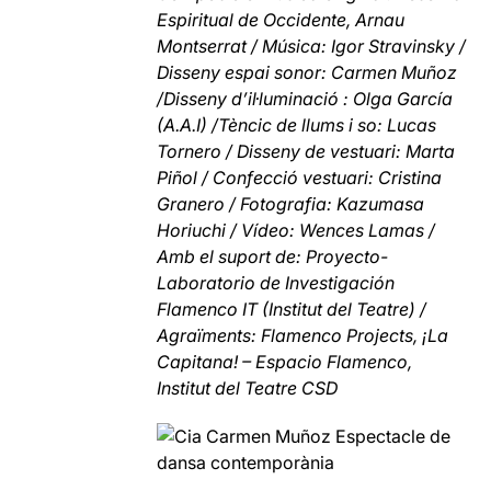
Espiritual de Occidente, Arnau
Montserrat / Música: Igor Stravinsky /
Disseny espai sonor: Carmen Muñoz
/Disseny d’il·luminació : Olga García
(A.A.I) /Tèncic de llums i so: Lucas
Tornero / Disseny de vestuari: Marta
Piñol / Confecció vestuari: Cristina
Granero / Fotografia: Kazumasa
Horiuchi / Vídeo: Wences Lamas /
Amb el suport de: Proyecto-
Laboratorio de Investigación
Flamenco IT (Institut del Teatre) /
Agraïments: Flamenco Projects, ¡La
Capitana! – Espacio Flamenco,
Institut del Teatre CSD