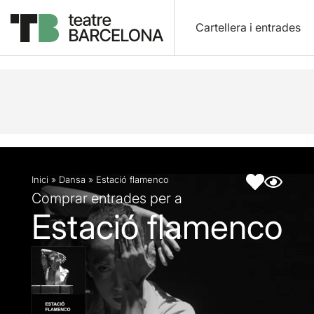
Cartellera i entrades
Descripció
Fitxa artística
Inici
»
Dansa
»
Estació flamenco
Comprar entrades per a
Estació flamenco