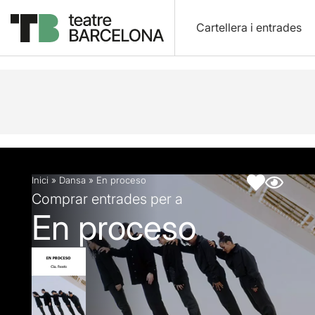
Cartellera i entrades
Descripció
Fitxa artística
Inici
»
Dansa
»
En proceso
Comprar entrades per a
En proceso