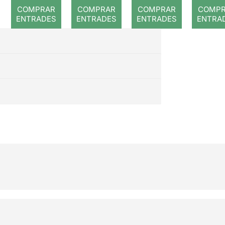
ció (o
Nosal
COMPRAR
COMPRAR
COMPRAR
COMP
mort
s i e
ENTRADES
ENTRADES
ENTRADES
ENTRA
d'un
tem
pianista)