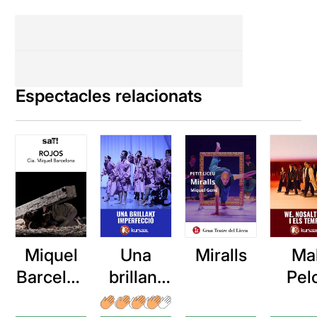
Espectacles relacionats
Miquel
Miralls
Una
Ma
Barcelon
brillant
Pel
a: Rojos
imperfec
WE