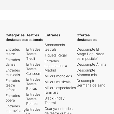
Categories
Teatres
Entrades
Ofertes
destacades
destacats
destacades
Abonaments
Entrades
Entrades
teatrals
Descompte El
teatre
Teatre
Mago Pop 'Nada
Tiquets Regal
Tívoli
es imposible'
Entrades
Entrades
dansa
Entrades
Descompte Ànima
espectacles a
Teatre
Entrades
Madrid
Descompte
Coliseum
musicals
Mamma mia
Millors monòlegs
Entrades
Entrades
Descompte
Millors musicals
Teatre
teatre
Germans de sang
Millors espectacles
Borràs
infantil
familiars
Entrades
Entrades
Black Friday
Teatre
òpera
Teatral
Romea
Entrades
Guanya entrades
Entrades
improvisació
de teatre gratis -
La