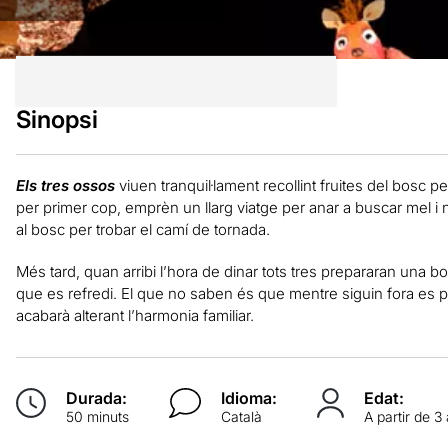
Sinopsi
Els tres ossos
viuen tranquil·lament recollint fruites del bosc per
per primer cop, emprèn un llarg viatge per anar a buscar mel i 
al bosc per trobar el camí de tornada.
Més tard, quan arribi l’hora de dinar tots tres prepararan una b
que es refredi. El que no saben és que mentre siguin fora es p
acabarà alterant l’harmonia familiar.
Durada:
Idioma:
Edat:
50 minuts
Català
A partir de 3