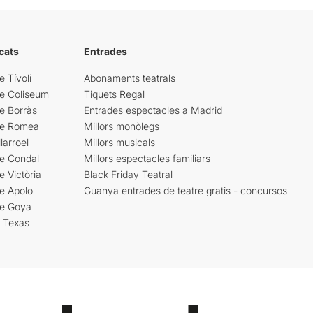
cats
Entrades
e Tívoli
Abonaments teatrals
re Coliseum
Tiquets Regal
e Borràs
Entrades espectacles a Madrid
re Romea
Millors monòlegs
larroel
Millors musicals
re Condal
Millors espectacles familiars
e Victòria
Black Friday Teatral
e Apolo
Guanya entrades de teatre gratis - concursos
re Goya
i Texas