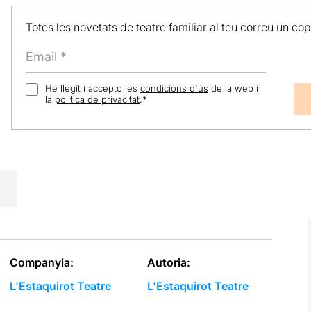
Totes les novetats de teatre familiar al teu correu un co
He llegit i accepto les
condicions d'ús
de la web i
la
política de privacitat
.
*
Companyia:
Autoria:
L'Estaquirot Teatre
L'Estaquirot Teatre