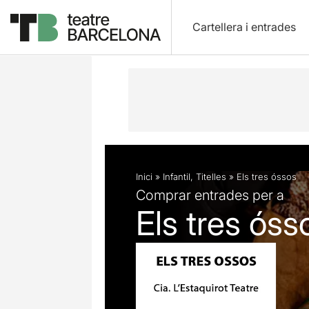
Cartellera i entrades
Descripció
Fitxa artística
Fotos i 
Inici
»
Infantil
,
Titelles
»
Els tres óssos
Comprar entrades per a
Els tres óss