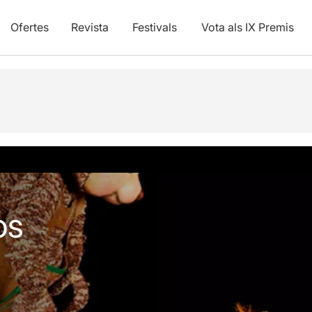
Ofertes
Revista
Festivals
Vota als IX Premis
vídeos
os