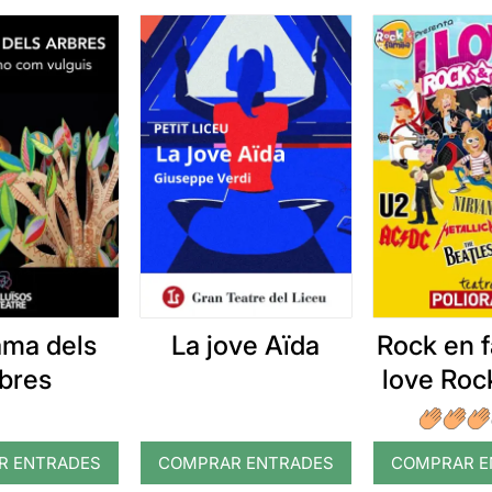
ma dels
La jove Aïda
Rock en fa
rbres
love Rock
R ENTRADES
COMPRAR ENTRADES
COMPRAR E