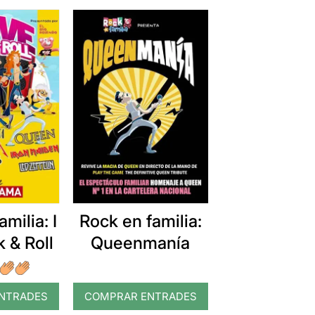
milia: I
Rock en familia:
 & Roll
Queenmanía
NTRADES
COMPRAR ENTRADES