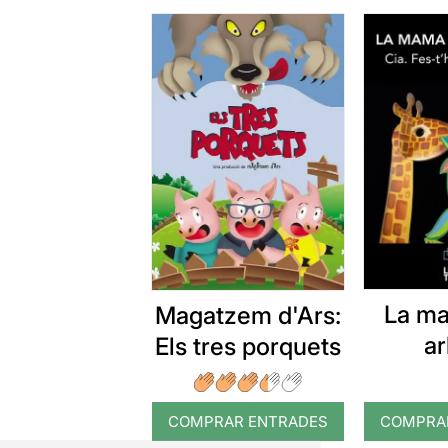
La ma
Magatzem d'Ars:
a
Els tres porquets
COMPRAR ENTRADES
COMPRA