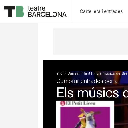
Cartellera i entrades
Descripció
Fitxa artística
Fotos i 
Inici
»
Dansa
,
Infantil
»
Els músics de Br
Comprar entrades per a
Els músics