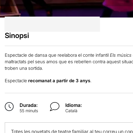
Sinopsi
Espectacle de dansa que reelabora el conte infantil
Els músics
maltractats pel seus amos que es rebel·len contra aquest situac
troben una sortida.
Espectacle
recomanat a partir de 3 anys
.
Durada:
Idioma:
55 minuts
Català
Totes les novetats de teatre familiar al teu correu un co