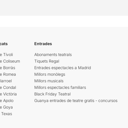
cats
Entrades
e Tívoli
Abonaments teatrals
re Coliseum
Tiquets Regal
e Borràs
Entrades espectacles a Madrid
re Romea
Millors monòlegs
larroel
Millors musicals
re Condal
Millors espectacles familiars
e Victòria
Black Friday Teatral
e Apolo
Guanya entrades de teatre gratis - concursos
re Goya
i Texas