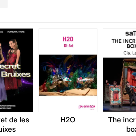
ret de les
H2O
The incr
uixes
bo