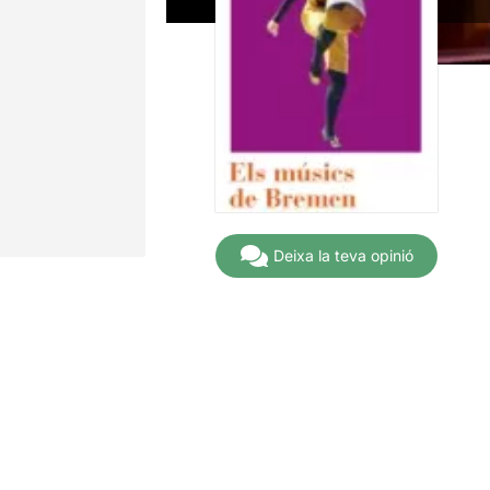
Deixa la teva opinió