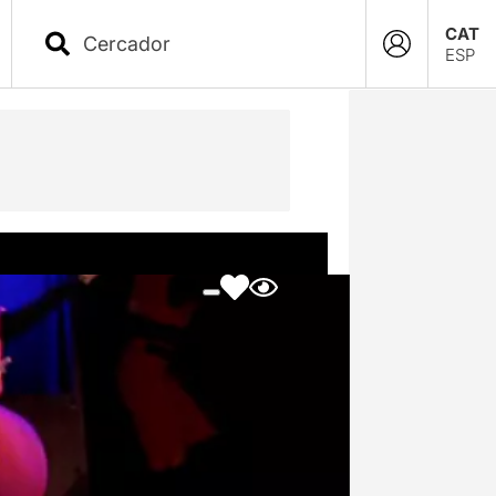
CAT
ESP