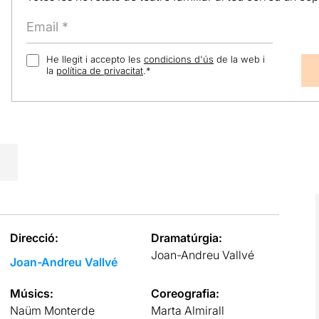
He llegit i accepto les
condicions d'ús
de la web i
la
política de privacitat
.
*
Direcció:
Dramatúrgia:
Joan-Andreu Vallvé
Joan-Andreu Vallvé
Músics:
Coreografia:
Naüm Monterde
Marta Almirall